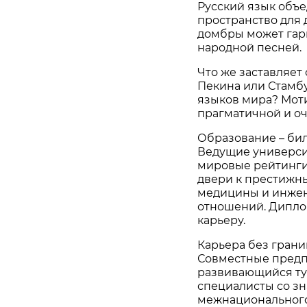
Русский язык объе
пространство для 
домбры может гарм
народной песней.
Что же заставляет
Пекина или Стамб
языков мира? Мот
прагматичной и оч
Образование – бил
Ведущие университ
мировые рейтинги
двери к престижн
медицины и инжен
отношений. Диплом
карьеру.
Карьера без грани
Совместные предпр
развивающийся ту
специалисты со зн
межнациональног