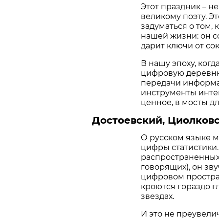
Этот праздник – н
великому поэту. Эт
задуматься о том,
нашей жизни: он с
дарит ключи от с
В нашу эпоху, ког
цифровую деревню
передачи информа
инструменты интег
ценное, в мосты д
Достоевский, Циолковс
О русском языке м
цифры статистики. 
распространенных
говорящих), он зв
цифровом простран
кроются гораздо гл
звездах.
И это не преувели