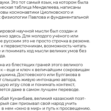
уки. Это тот самый язык, на котором была
ческая таблица Менделеева, написаны
новы космонавтики Циолковского и
ык физиологии Павлова и фундаментальной
ировой научной мысли был создан и
но здесь. Для молодого учёного или
 русским это не просто строчка в резюме.
 к первоисточникам, возможность читать
е и понимать ход мысли великих умов без
да.
дна из блестящих граней этого великого
ык – еще и ключ к величайшим сокровищам
Пушкина, Достоевского или Булгакова в
т слышать живую интонацию автора,
шую игру слов и понимать контекст,
яется даже в самом лучшем переводе.
Абай Кунанбаев, великий казахский поэт-
орый сам призывал свой народ учить
я в нем «окно в мир» и путь к просвещению.