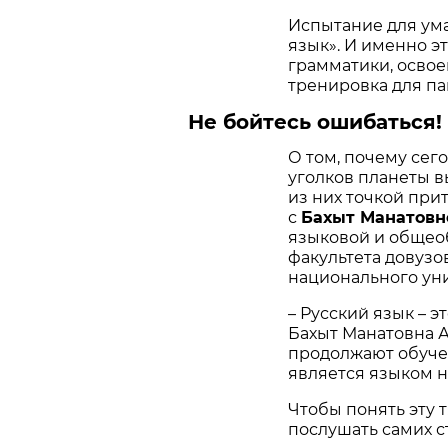
Испытание для ума
язык». И именно э
грамматики, освое
тренировка для па
Не бойтесь ошибаться!
О том, почему сег
уголков планеты в
из них точкой при
с
Бахыт Манатовн
языковой и общео
факультета довузо
национального уни
– Русский язык – э
Бахыт Манатовна 
продолжают обучен
является языком н
Чтобы понять эту т
послушать самих с