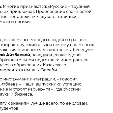
. Многие признаются: «Русский – трудный
то их привлекает. Преодоление сложностей
ние непривычных звуков – отличная
мяти и логики.
одня так много молодых людей из разных
ыбирают русский язык и почему для многих
тяжения становится Казахстан, мы беседуем
ой Айтбаевой
, заведующей кафедрой
бразовательной подготовки иностранцев
вского образования Казахского
верситета им. аль-Фараби.
то инструмент интеграции, – говорит
Айтбаева. – Наши выпускники успешно
ие и строят карьеру там, где русский
ауки и бизнеса.
ягу к знаниям, лучше всего, по её словам,
тудентов.