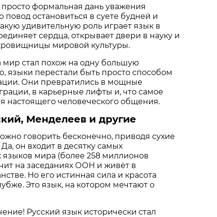
е просто формальная дань уважения
о повод остановиться в суете будней и
 какую удивительную роль играет язык в
оединяет сердца, открывает двери в науку и
окровищницы мировой культуры.
да мир стал похож на одну большую
, языки перестали быть просто способом
ции. Они превратились в мощные
рации, в карьерные лифты и, что самое
ля настоящего человеческого общения.
кий, Менделеев и другие
ожно говорить бесконечно, приводя сухие
Да, он входит в десятку самых
 языков мира (более 258 миллионов
учит на заседаниях ООН и живёт в
стве. Но его истинная сила и красота
убже. Это язык, на котором мечтают о
чение! Русский язык исторически стал