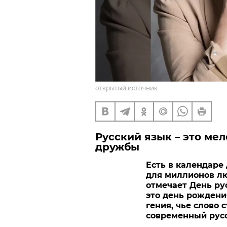
открытый источник
Русский язык – это ме
дружбы
Есть в календаре 
для миллионов люд
отмечает День ру
это день рождени
гения, чье слово
современный русс