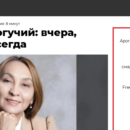
Н
я: 8 минут
гучий: вчера,
всегда
Apor
сма
Fre