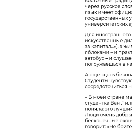
восточные традиц
через русское слов
язык имеет официа
государственных у
университетских а
Для иностранного 
искусственные диа
зэ кэпитал...»), а 
яблоками – и прак
автобус – и слуша
погружаешься в яз
А ещё здесь безоп
Студенты чувству
сосредоточиться н
– В моей стране ма
студентка Ван Лили
поняла: это лучший
Люди очень добрые
бесконечные оконч
говорит: «Не бойт