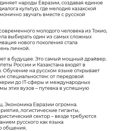
диняет народы Евразии, создавая единое
диалога культур, где мелодия казахской
онично звучать вместе с русской
 современного молодого человека из Токио,
ула выбирать один из самых сложных
ивация нового поколения стала
ень личной.
ет в будущее. Это самый мощный драйвер.
еты России и Казахстана входят в
. Обучение на русском языке открывает
ым специальностям: от передовой
ерии до IT-сферы и международных
ы этих вузов – путевка в успешную
ц. Экономика Евразии огромна.
иятия, логистические гиганты,
ристический сектор – везде требуются
анием русского как языка
о общения.