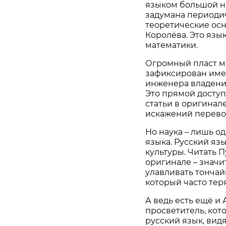
языком большой на
задумана периоди
теоретические ос
Королёва. Это яз
математики.
Огромный пласт м
зафиксирован имен
инженера владение
Это прямой доступ
статьи в оригинал
искажений перево
Но наука – лишь о
языка. Русский яз
культуры. Читать 
оригинале – значи
улавливать тончай
который часто тер
А ведь есть ещё и 
просветитель, кот
русский язык, вид