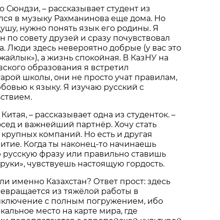
о Сюндзи, – рассказывает студент из
лся в музыку Рахманинова еще дома. Но
душу, нужно понять язык его родины. Я
н по совету друзей и сразу почувствовал
а. Люди здесь невероятно добрые (у вас это
жайлык»), а жизнь спокойная. В КазНУ на
вского образования я встретил
арой школы, они не просто учат правилам,
бовью к языку. Я изучаю русский с
ствием.
 Китая, – рассказывает одна из студенток. –
осед и важнейший партнёр. Хочу стать
крупных компаний. Но есть и другая
итие. Когда ты наконец-то начинаешь
 русскую фразу или правильно ставишь
«руки», чувствуешь настоящую гордость.
и именно Казахстан? Ответ прост: здесь
евращается из тяжёлой работы в
иключение с полным погружением, ибо
икальное место на карте мира, где