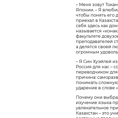
– Меня зовут Токан
Японии. – Я влюби
чтобы понять его 
приехал в Казахста
себя здесь как дом
называется «конак
факультете довузо
преподавателей ст
а делятся своей лю
огромным удоволь
– Я Син Хуэйлей из
Россия для нас – с
переводчиком для 
причина: саморазв
понимать сложную
ударение в слове 
Почему они выбрал
изучение языка пр
увлекательное пр
Казахстан – это ун