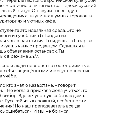
ии переплетаются с европейской культурой
о. В отличие от многих стран, здесь русский
льный статус. Он звучит повсюду: в
чреждениях, на улицах шумных городов, в
удиториях и уютных кафе.
студента это идеальная среда
.
Это не
логи из учебника («Лондон из
живая языковая стихия. Ты идёшь на базар за
тикуешь язык с продавцом. Садишься в
ешь объявления остановок. Ты
ык в режиме 24/7.
асно и люди невероятно гостеприимные.
ют себя защищёнными и могут полностью
а учёбе.
ло кто знал о Казахстане, – говорит
. – Но когда я приехала сюда учиться, то
 выбор! Здесь чувствую себя как дома.
. Русский язык сложный, особенно эти
ания! Но наш преподаватель всегда
есь ошибаться». И мы не боимся.