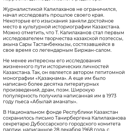
Журналистикой Калилаханов не ограничился,
начал исследовать прошлое своего края.
Некоторые его изыскания заняли достойное
место в культурной историографии Казахстана.
Можно отметить, что Т. Калилаханов стал первым
исследователем творчества казахской поэтессы,
акына Сары Тастанбеккызы, состязавшейся в
свое время со легендарным Биржан-салом.
Не менее интересны его исследования
жизненного пути исторических личностей
Казахстана. Так, он является автором пятитомной
монографии «Қазақнама». А еще им было
написано более десятка литературных
произведений, драм, поэм. Широкую
популярность получила написанная им в 1973
году пьеса «Абылай аманаты».
В Национальном фонде Республики Казахстан
сохранилось письмо Танирбергена Калилаханова
секретарю Дубоссарского городского комитета
партии, написанное 28 декабря 1968 года, с