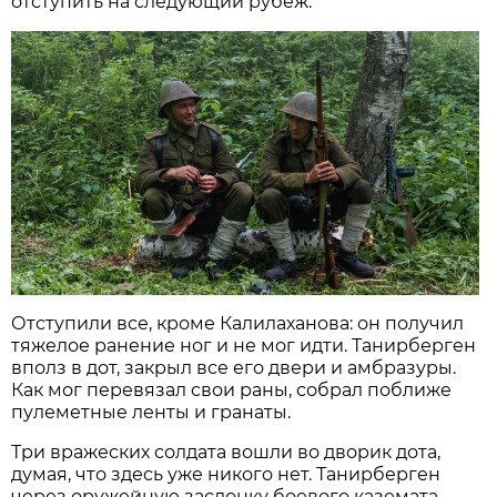
отступить на следующий рубеж.
Отступили все, кроме Калилаханова: он получил
тяжелое ранение ног и не мог идти. Танирберген
вполз в дот, закрыл все его двери и амбразуры.
Как мог перевязал свои раны, собрал поближе
пулеметные ленты и гранаты.
Три вражеских солдата вошли во дворик дота,
думая, что здесь уже никого нет. Танирберген
через оружейную заслонку боевого каземата