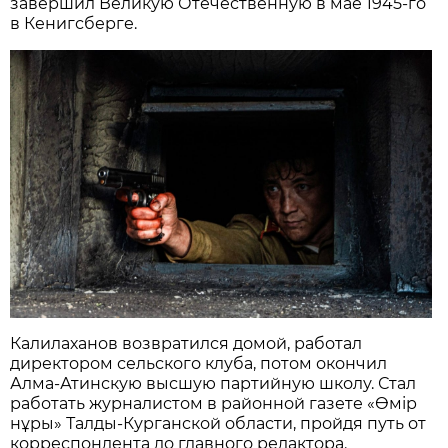
завершил Великую Отечественную в мае 1945-го
в Кенигсберге.
Калилаханов возвратился домой, работал
директором сельского клуба, потом окончил
Алма-Атинскую высшую партийную школу. Стал
работать журналистом в районной газете «Өмір
нұры» Талды-Курганской области, пройдя путь от
корреспондента до главного редактора.