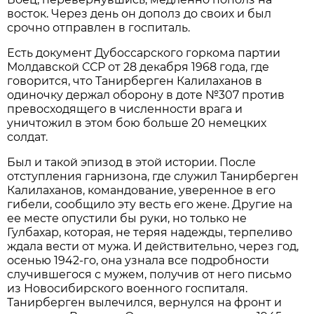
восток. Через день он дополз до своих и был
срочно отправлен в госпиталь.
Есть документ Дубоссарского горкома партии
Молдавской ССР от 28 декабря 1968 года, где
говорится, что Танирберген Калилаханов в
одиночку держал оборону в доте №307 против
превосходящего в численности врага и
уничтожил в этом бою больше 20 немецких
солдат.
Был и такой эпизод в этой истории. После
отступления гарнизона, где служил Танирберген
Калилаханов, командование, уверенное в его
гибели, сообщило эту весть его жене. Другие на
ее месте опустили бы руки, но только не
Гулбахар, которая, не теряя надежды, терпеливо
ждала вести от мужа. И действительно, через год,
осенью 1942-го, она узнала все подробности
случившегося с мужем, получив от него письмо
из Новосибирского военного госпиталя.
Танирберген вылечился, вернулся на фронт и