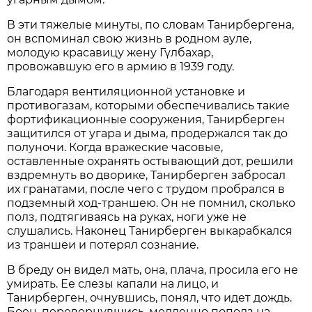
В эти тяжелые минуты, по словам Танирбергена,
он вспоминал свою жизнь в родном ауле,
молодую красавицу жену Гүлбахар,
провожавшую его в армию в 1939 году.
Благодаря вентиляционной установке и
противогазам, которыми обеспечивались такие
фортификационные сооружения, Танирберген
защитился от угара и дыма, продержался так до
полуночи. Когда вражеские часовые,
оставленные охранять остывающий дот, решили
вздремнуть во дворике, Танирберген забросал
их гранатами, после чего с трудом пробрался в
подземный ход-траншею. Он не помнил, сколько
полз, подтягиваясь на руках, ноги уже не
слушались. Наконец Танирберген выкарабкался
из траншеи и потерял сознание.
В бреду он видел мать, она, плача, просила его не
умирать. Ее слезы капали на лицо, и
Танирберген, очнувшись, понял, что идет дождь.
Боец, перевернувшись, медленно пополз на