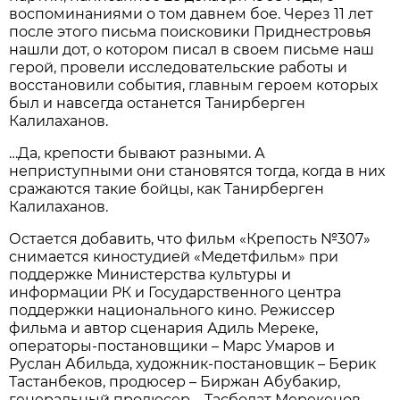
воспоминаниями о том давнем бое. Через 11 лет
после этого письма поисковики Приднестровья
нашли дот, о котором писал в своем письме наш
герой, провели исследовательские работы и
восстановили события, главным героем которых
был и навсегда останется Танирберген
Калилаханов.
…Да, крепости бывают разными. А
неприступными они становятся тогда, когда в них
сражаются такие бойцы, как Танирберген
Калилаханов.
Остается добавить, что фильм «Крепость №307»
снимается киностудией «Медетфильм» при
поддержке Министерства культуры и
информации РК и Государственного центра
поддержки национального кино. Режиссер
фильма и автор сценария Адиль Мереке,
операторы-постановщики – Марс Умаров и
Руслан Абильда, художник-постановщик – Берик
Тастанбеков, продюсер – Биржан Абубакир,
генеральный продюсер – Тасболат Мерекенов.