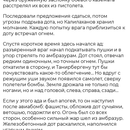
расстрелял их всех из пистолета.
Последовали предложения сдаться, потом
угрозы подрыва дота, но Калилаханов хранил
молчание. Каждую попытку врага приблизиться к
доту встречал огнем.
Спустя короткое время здесь начался ад:
разъяренный враг начал подкатывать пушки и в
упор стрелять по амбразурам. Дот стоял, отвечал
редким одиночным, но точным огнем. Пушки
откатили в сторону, и Танирбергену тут бы
почувствовать какое-то облегчение… Но вдруг с
режущим уши звуком появился самолет, сверху
полетели бомбы. Земля дрожала не только под
ногами, но и над головой, слева, справа, сзади…
Если у этого ада и был апогей, то он наступил
после авиабомб: фашисты, обложив дот сучьями,
ветошью, подожгли его. Огонь был со всех
сторон, особенно сильный жар шел из амбразур.
Железобетонный дот раскалился, наполнился
угарным дымом.