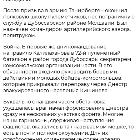
После призыва в армию Танирберген окончил
полковую школу пулеметчиков, нес пограничную
службу в Дубоссарском районе Молдавии. Был
назначен командиром артиллерийского взвода,
политруком.
Война. В первые же дни командование
направило Калилаханова в 72-й пулеметный
батальон в район города Дубоссары секретарем
комсомольской организации части. В его
обязанности входило руководить боевыми
действиями молодых бойцов-комсомольцев,
которые прикрывали переправу через Днестр
эвакуированного населения Кишинева.
Буквально с каждым часом обстановка
ухудшалась: враг начал форсирование Днестра
сразу на нескольких участках фронта. Многие
наши гарнизоны, сдерживая наступление
фашистов, оказались в так называемом мешке, то
есть в почти полном окружении. Для их
освобождения командование организовало