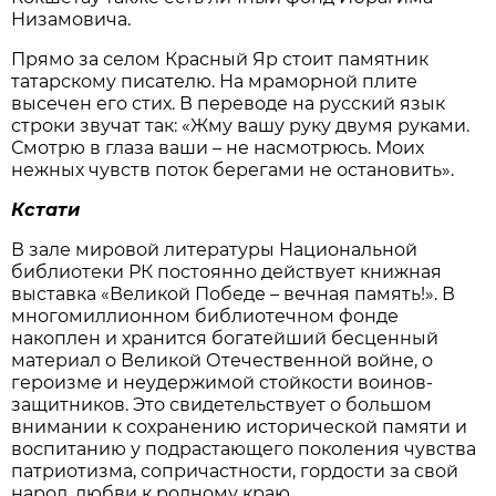
Низамовича.
Прямо за селом Красный Яр стоит памятник
татарскому писателю. На мраморной плите
высечен его стих. В переводе на русский язык
строки звучат так: «Жму вашу руку двумя руками.
Смотрю в глаза ваши – не насмотрюсь. Моих
нежных чувств поток берегами не остановить».
Кстати
В зале мировой литературы Национальной
библиотеки РК постоянно действует книжная
выставка «Великой Победе – вечная память!». В
многомиллионном библиотечном фонде
накоплен и хранится богатейший бесценный
материал о Великой Отечественной войне, о
героизме и неудержимой стойкости воинов-
защитников. Это свидетельствует о большом
внимании к сохранению исторической памяти и
воспитанию у подрастающего поколения чувства
патриотизма, сопричастности, гордости за свой
народ, любви к родному краю.