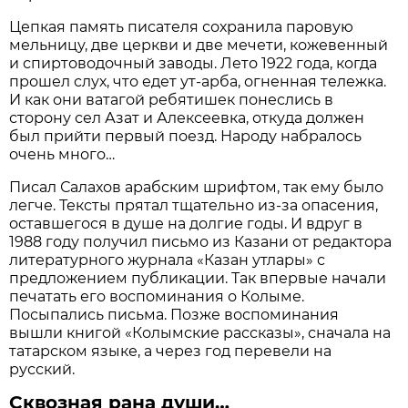
Цепкая память писателя сохранила паровую
мельницу, две церкви и две мечети, кожевенный
и спиртоводочный заводы. Лето 1922 года, когда
прошел слух, что едет ут-арба, огненная тележка.
И как они ватагой ребятишек понеслись в
сторону сел Азат и Алексеевка, откуда должен
был прийти первый поезд. Народу набралось
очень много…
Писал Салахов арабским шрифтом, так ему было
легче. Тексты прятал тщательно из-за опасения,
оставшегося в душе на долгие годы. И вдруг в
1988 году получил письмо из Казани от редактора
литературного журнала «Казан утлары» с
предложением публикации. Так впервые начали
печатать его воспоминания о Колыме.
Посыпались письма. Позже воспоминания
вышли книгой «Колымские рассказы», сначала на
татарском языке, а через год перевели на
русский.
Сквозная рана души…