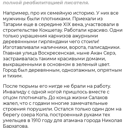
полной реабилитацией писателя.
Например, про их семейную историю. У них все
мужчины были плотниками. Приехали из
Татарии еще в середине XIX века, участвовали в
строительстве Кокшетау. Работали красиво. Одни
только украшения карнизов ажурными
деревянными гирляндами чего стоили!
Изготавливали наличники, ворота, палисадники.
Главная улица Воскресенская, ныне Акан Серэ,
застраивалась такими красивыми домами,
выкрашенными в основном в зеленый цвет.
Город был деревянным, одноэтажным, опрятным
и тихим.
После тюрьмы его нигде не брали на работу.
Инвалиду с одной ногой пришлось вместе с
отцом плотничать. До конца жизни Салахов
жалел, что с годами многие замечательные
строения порушили. Остался только один дом на
берегу озера Копа, построенный руками тех
умельцев в 1910 году для атамана города Николая
Бархатова.