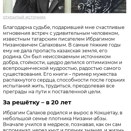
открытый источник
Благодарна судьбе, подарившей мне счастливые
мгновения встреч с удивительным человеком,
известным татарским писателем Ибрагимом
Низамовичем Салаховым. В самые тяжкие годы
ему не дала пропасть казахская земля, его
родина. Он был неиссякаемым источником
добра, стойкости, щедро делился оптимизмом и
всепрощенческой мудростью, радостью самого
существования. Его книги – пример мужества
распахнутого сердца, способности после горьких
испытаний жить, трудиться, преодолевая все
преграды на пути к поставленной цели.
За решётку – в 20 лет
Ибрагим Салахов родился и вырос в Кокшетау, в
небольшой семье плотника Низами-абзы.
Вначале учился в медресе, познавая, как он сам
вспоминал, через кнут и пряник знания, и жизнь.