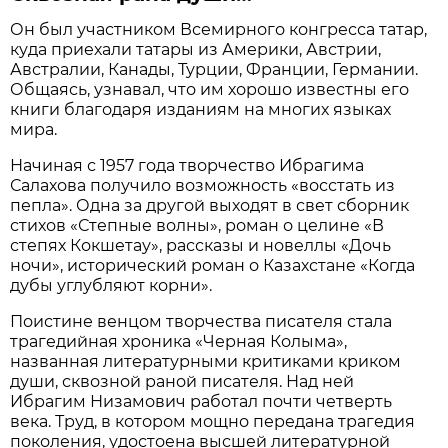
Он был участником Всемирного конгресса татар,
куда приехали татары из Америки, Австрии,
Австралии, Канады, Турции, Франции, Германии.
Общаясь, узнавал, что им хорошо известны его
книги благодаря изданиям на многих языках
мира.
Начиная с 1957 года творчество Ибрагима
Салахова получило возможность «восстать из
пепла». Одна за другой выходят в свет сборник
стихов «Степные волны», роман о целине «В
степях Кокшетау», рассказы и новеллы «Дочь
ночи», исторический роман о Казахстане «Когда
дубы углубляют корни».
Поистине венцом творчества писателя стала
трагедийная хроника «Черная Колыма»,
названная литературными критиками криком
души, сквозной раной писателя. Над ней
Ибрагим Низамович работал почти четверть
века. Труд, в котором мощно передана трагедия
поколения, удостоена высшей литературной