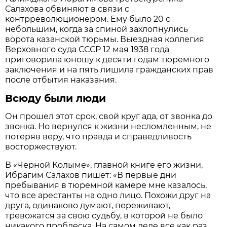
Салахова обвиняют в связи с
контрреволюционером. Ему было 20 с
небольшим, когда за спиной захлопнулись
ворота казанской тюрьмы. Выездная коллегия
Верховного суда СССР 12 мая 1938 года
приговорила юношу к десяти годам тюремного
заключения и на пять лишила гражданских прав
после отбытия наказания.
Всюду были люди
Он прошел этот срок, свой круг ада, от звонка до
звонка. Но вернулся к жизни несломленным, не
потеряв веру, что правда и справедливость
восторжествуют.
В «Черной Колыме», главной книге его жизни,
Ибрагим Салахов пишет: «В первые дни
пребывания в тюремной камере мне казалось,
что все арестанты на одно лицо. Похожи друг на
друга, одинаково думают, переживают,
тревожатся за свою судьбу, в которой не было
никакого проблеска. На самом деле все как раз