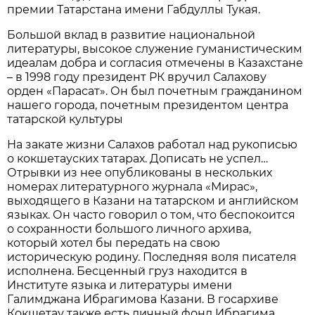
премии Татарстана имени Габдуллы Тукая.
Большой вклад в развитие национальной
литературы, высокое служение гуманистическим
идеалам добра и согласия отмечены в Казахстане
– в 1998 году президент РК вручил Салахову
орден «Парасат». Он был почетным гражданином
нашего города, почетным президентом центра
татарской культуры
На закате жизни Салахов работал над рукописью
о кокшетауских татарах. Дописать не успел…
Отрывки из нее опубликованы в нескольких
номерах литературного журнала «Мирас»,
выходящего в Казани на татарском и английском
языках. Он часто говорил о том, что беспокоится
о сохранности большого личного архива,
который хотел бы передать на свою
историческую родину. Последняя воля писателя
исполнена. Бесценный груз находится в
Институте языка и литературы имени
Галимджана Ибрагимова Казани. В госархиве
Кокшетау также есть личный фонд Ибрагима