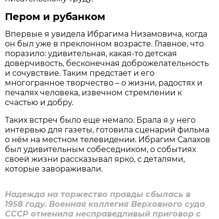
Пером и рубанком
Впервые я увидела Ибрагима Низамовича, когда
он был уже в преклонном возрасте. Главное, что
поразило: удивительная, какая-то детская
доверчивость, бесконечная доброжелательность
и сочувствие. Таким предстает и его
многогранное творчество – о жизни, радостях и
печалях человека, извечном стремлении к
счастью и добру.
Таких встреч было еще немало. Брала я у него
интервью для газеты, готовила сценарий фильма
о нём на местном телевидении. Ибрагим Салахов
был удивительным собеседником, о событиях
своей жизни рассказывал ярко, с деталями,
которые завораживали.
Надежда на торжество правды сбылась в
1958 году. Военная коллегия Верховного суда
СССР отменила несправедливый приговор с