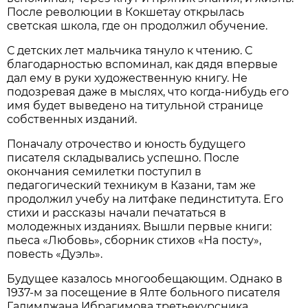
После революции в Кокшетау открылась
светская школа, где он продолжил обучение.
С детских лет мальчика тянуло к чтению. С
благодарностью вспоминал, как дядя впервые
дал ему в руки художественную книгу. Не
подозревая даже в мыслях, что когда-нибудь его
имя будет выведено на титульной странице
собственных изданий.
Поначалу отрочество и юность будущего
писателя складывались успешно. После
окончания семилетки поступил в
педагогический техникум в Казани, там же
продолжил учебу на литфаке пединститута. Его
стихи и рассказы начали печататься в
молодежных изданиях. Вышли первые книги:
пьеса «Любовь», сборник стихов «На посту»,
повесть «Дуэль».
Будущее казалось многообещающим. Однако в
1937-м за посещение в Ялте больного писателя
Галимджана Ибрагимова третьекурсника