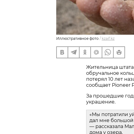
Иллюстративное фото
/
kzaif.kz
Жительница штата
обручальное кольц
потерял 10 лет наз
сообщает Pioneer P
За прошедшие год
украшение.
«Мы потратили у
дал мне большой 
— рассказала Мал
дома у озера.