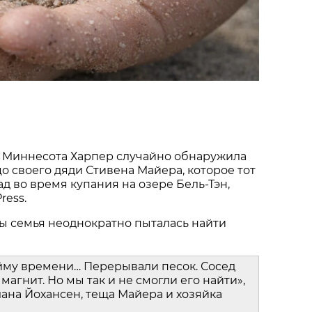
 Миннесота Харпер случайно обнаружила
о своего дяди Стивена Майера, которое тот
ад во время купания на озере Бель-Тэн,
ress.
ы семья неоднократно пыталась найти
йму времени… Перерывали песок. Сосед
магнит. Но мы так и не смогли его найти»,
ана Йохансен, теща Майера и хозяйка