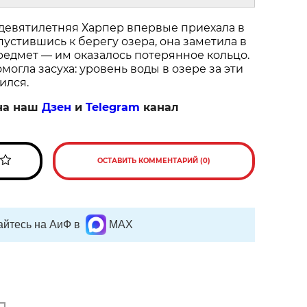
 девятилетняя Харпер впервые приехала в
пустившись к берегу озера, она заметила в
едмет — им оказалось потерянное кольцо.
огла засуха: уровень воды в озере за эти
ился.
на наш
Дзен
и
Telegram
канал
ОСТАВИТЬ КОММЕНТАРИЙ (0)
йтесь на АиФ в
MAX