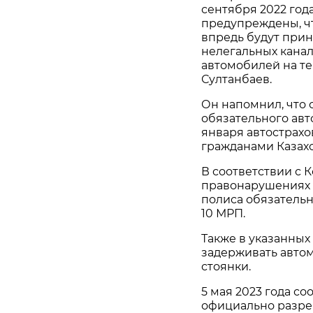
сентября 2022 год
предупреждены, чт
впредь будут при
нелегальных канал
автомобилей на те
Султанбаев.
Он напомнил, что 
обязательного авт
января автострах
гражданами Казахс
В соответствии с 
правонарушениях 
полиса обязатель
10 МРП.
Также в указанных
задерживать автом
стоянки.
5 мая 2023 года со
официально разре