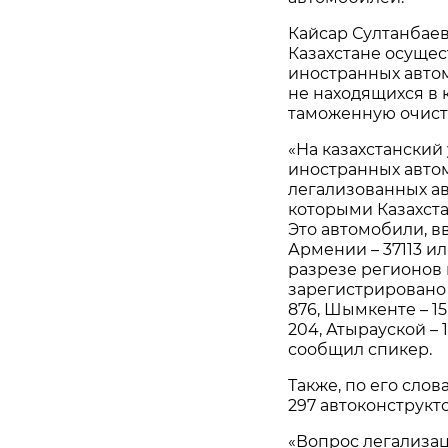
Кайсар Султанбаев
Казахстане осущес
иностранных автом
не находящихся в
таможенную очист
«На казахстанский
иностранных авто
легализованных ав
которыми Казахста
Это автомобили, вв
Армении – 37113 ил
разрезе регионов
зарегистрировано в
876, Шымкенте – 15
204, Атырауской – 1
сообщил спикер.
Также, по его сло
297 автоконструкт
«Вопрос легализац