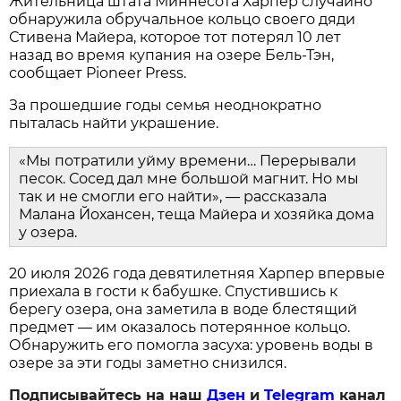
Жительница штата Миннесота Харпер случайно
обнаружила обручальное кольцо своего дяди
Стивена Майера, которое тот потерял 10 лет
назад во время купания на озере Бель-Тэн,
сообщает Pioneer Press.
За прошедшие годы семья неоднократно
пыталась найти украшение.
«Мы потратили уйму времени… Перерывали
песок. Сосед дал мне большой магнит. Но мы
так и не смогли его найти», — рассказала
Малана Йохансен, теща Майера и хозяйка дома
у озера.
20 июля 2026 года девятилетняя Харпер впервые
приехала в гости к бабушке. Спустившись к
берегу озера, она заметила в воде блестящий
предмет — им оказалось потерянное кольцо.
Обнаружить его помогла засуха: уровень воды в
озере за эти годы заметно снизился.
Подписывайтесь на наш
Дзен
и
Telegram
канал