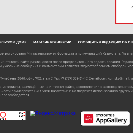
ЕЛЬСКОМ ДОМЕ
МАГАЗИН PDF-ВЕРСИЙ
СООБЩИТЬ В РЕДАКЦИЮ ОБ О
зарегистрировано Министерством информации и коммуникаций Казахстана. Главн
 читателей сайта размещаются после предварительного редактирования. Редакция
сли указанные сообщения и комментарии являются злоупотреблением свободой м
 Тулебаева 38/61, офис 702, этаж 7
. Тел: +7 (727) 339-31-47. E-mail.com: komskz@mail.ru
 материалы, размещённые на интернет-сайте, в соответствии с законодательством
ьности принадлежат ТОО "АиФ-Казахстан", и не подлежат использованию другими 
 правообладателя.