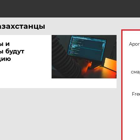
Н
Казахстанцы
ы и
Apor
ы будут
цию
сма
Fre