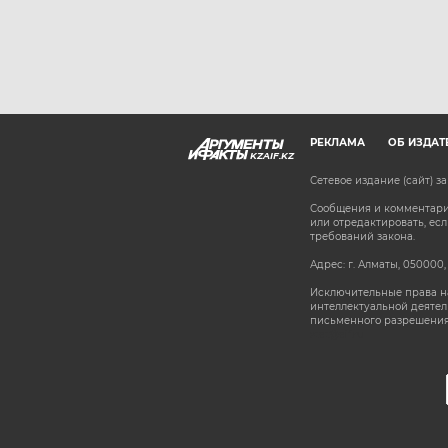
РЕКЛАМА
ОБ ИЗДАТ
KZAIF.KZ
Сетевое издание (сайт) 
Сообщения и комментарии
или отредактировать, е
требований закона.
Адрес: г. Алматы, 050000,
Исключительные права на
интеллектуальной деятел
письменного разрешения
stat@aif.ru