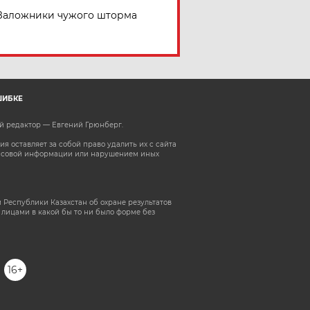
Заложники чужого шторма
ШИБКЕ
ый редактор — Евгений Грюнберг
.
 оставляет за собой право удалить их с сайта
ассовой информации или нарушением иных
 Республики Казахстан об охране результатов
лицами в какой бы то ни было форме без
16+