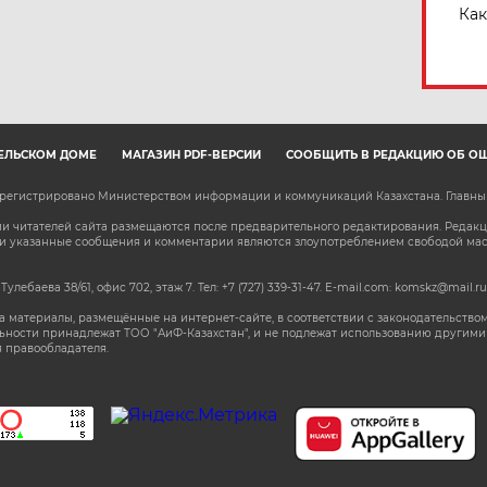
Как
ЕЛЬСКОМ ДОМЕ
МАГАЗИН PDF-ВЕРСИЙ
СООБЩИТЬ В РЕДАКЦИЮ ОБ О
зарегистрировано Министерством информации и коммуникаций Казахстана. Главн
 читателей сайта размещаются после предварительного редактирования. Редакция
сли указанные сообщения и комментарии являются злоупотреблением свободой м
 Тулебаева 38/61, офис 702, этаж 7
. Тел: +7 (727) 339-31-47. E-mail.com: komskz@mail.ru
 материалы, размещённые на интернет-сайте, в соответствии с законодательством
ьности принадлежат ТОО "АиФ-Казахстан", и не подлежат использованию другими 
 правообладателя.