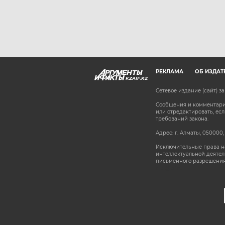
РЕКЛАМА
ОБ ИЗДАТ
KZAIF.KZ
Сетевое издание (сайт) 
Сообщения и комментарии
или отредактировать, е
требований закона.
Адрес: г. Алматы, 050000,
Исключительные права на
интеллектуальной деятел
письменного разрешения
stat@aif.ru