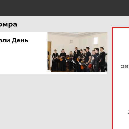
Н
Домра
али День
сма