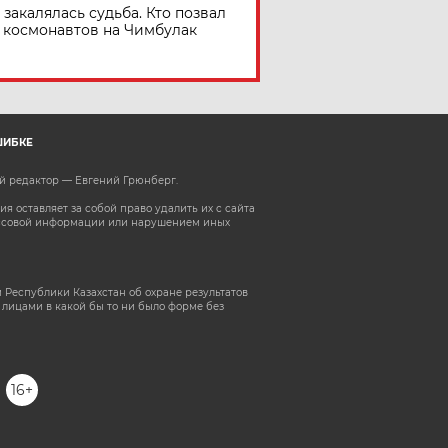
 закалялась судьба. Кто позвал
космонавтов на Чимбулак
ШИБКЕ
ый редактор — Евгений Грюнберг
.
 оставляет за собой право удалить их с сайта
ассовой информации или нарушением иных
 Республики Казахстан об охране результатов
лицами в какой бы то ни было форме без
16+