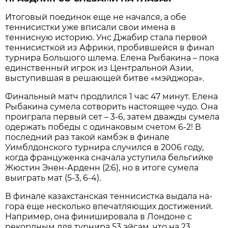
Итоговый поединок еще не начался, а обе
теннисистки уже вписали свои имена в
теннисную историю. Унс Джабир стала первой
теннисисткой из Африки, пробившейся в финал
турнира Большого шлема. Елена Рыбакина – пока
единственный игрок из Центральной Азии,
выступившая в решающей битве «мэйджора».
Финальный матч продлился 1 час 47 минут. Елена
Рыбакина сумела сотворить настоящее чудо. Она
проиграла первый сет – 3-6, затем дважды сумела
одержать победы с одинаковым счетом 6-2! В
последний раз такой камбэк в финале
Уимблдонского турнира случился в 2006 году,
когда француженка сначала уступила бельгийке
Жюстин Энен-Арденн (2:6), но в итоге сумела
выиграть мат (5-3, 6-4).
В финале казахстанская теннисистка выдала на-
гора еще несколько впечатляющих достижений.
Например, она финишировала в Лондоне с
рекордным для турнира 53 эйсам, что на 23