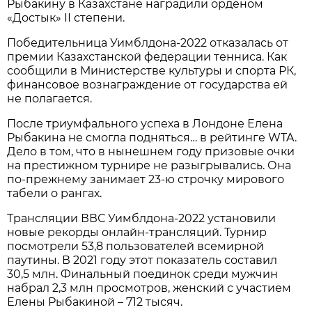
Рыбакину в Казахстане наградили орденом
«Достык» ІІ степени.
Победительница Уимблдона-2022 отказалась от
премии Казахстанской федерации тенниса. Как
сообщили в Министерстве культуры и спорта РК,
финансовое вознаграждение от государства ей
не полагается.
После триумфального успеха в Лондоне Елена
Рыбакина не смогла подняться… в рейтинге WTA.
Дело в том, что в нынешнем году призовые очки
на престижном турнире не разыгрывались. Она
по-прежнему занимает 23-ю строчку мирового
табели о рангах.
Трансляции ВВС Уимблдона-2022 установили
новые рекорды онлайн-трансляций. Турнир
посмотрели 53,8 пользователей всемирной
паутины. В 2021 году этот показатель составил
30,5 млн. Финальный поединок среди мужчин
набрал 2,3 млн просмотров, женский с участием
Елены Рыбакиной – 712 тысяч.