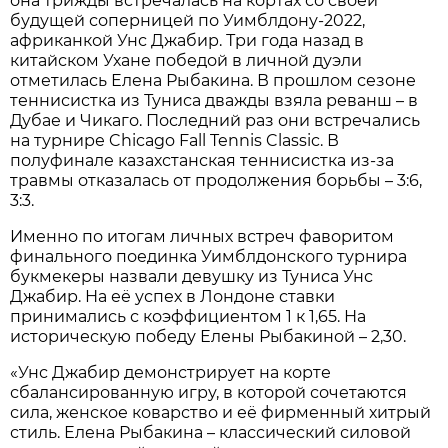
она трижды встречалась на кортах со своей
будущей соперницей по Уимблдону-2022,
африканкой Унс Джабир. Три года назад в
китайском Ухане победой в личной дуэли
отметилась Елена Рыбакина. В прошлом сезоне
теннисистка из Туниса дважды взяла реванш – в
Дубае и Чикаго. Последний раз они встречались
на турнире Chicago Fall Tennis Classic. В
полуфинале казахстанская теннисистка из-за
травмы отказалась от продолжения борьбы – 3:6,
3:3.
Именно по итогам личных встреч фаворитом
финального поединка Уимблдонского турнира
букмекеры назвали девушку из Туниса Унс
Джабир. На её успех в Лондоне ставки
принимались с коэффициентом 1 к 1,65. На
историческую победу Елены Рыбакиной – 2,30.
«Унс Джабир демонстрирует на корте
сбалансированную игру, в которой сочетаются
сила, женское коварство и её фирменный хитрый
стиль. Елена Рыбакина – классический силовой