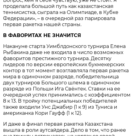
Вопрос, кем я себя чувствую, уже не стоит. Я
проделала большой путь как казахстанская
теннисистка, сыграла на Олимпиаде, в Кубке
Федерации», – в очередной раз парировала
первая ракетка нашей страны.
В ФАВОРИТАХ НЕ ЗНАЧИТСЯ
Накануне старта Уимблдонского турнира Елена
Рыбакина даже не входила в число возможных
фаворитов престижного турнира. Десятку
лидеров по версии европейских букмекерских
контор в тот момент возглавляла первая ракетка
мира в одиночном разряде, победительница
двух турниров Большого шлема в одиночном
разряде из Польши Ига Свёнтек. Ставки на ее
очередной успех принимались с коэффициентом
8 к 13. В тройку потенциальных победителей
также входили Унс Джабир (1 к 9) из Туниса и
американка Кори Гауфф (1 к 12).
И даже в финал первая ракетка Казахстана
вышла в роли аутсайдера. Дело в том, что ранее