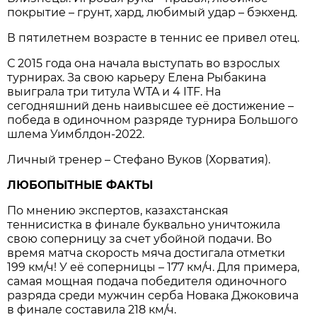
покрытие – грунт, хард, любимый удар – бэкхенд.
В пятилетнем возрасте в теннис ее привел отец.
С 2015 года она начала выступать во взрослых
турнирах. За свою карьеру Елена Рыбакина
выиграла три титула WTA и 4 ITF. На
сегодняшний день наивысшее её достижение –
победа в одиночном разряде турнира Большого
шлема Уимблдон-2022.
Личный тренер – Стефано Вуков (Хорватия).
ЛЮБОПЫТНЫЕ ФАКТЫ
По мнению экспертов, казахстанская
теннисистка в финале буквально уничтожила
свою соперницу за счет убойной подачи. Во
время матча скорость мяча достигала отметки
199 км/ч! У её соперницы – 177 км/ч. Для примера,
самая мощная подача победителя одиночного
разряда среди мужчин серба Новака Джоковича
в финале составила 218 км/ч.