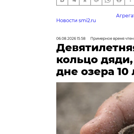
Агрега
Новости smi2.ru
06.08.2026 15:58
Примерное время чтен
Девятилетня
кольцо дяди
дне озера 10 