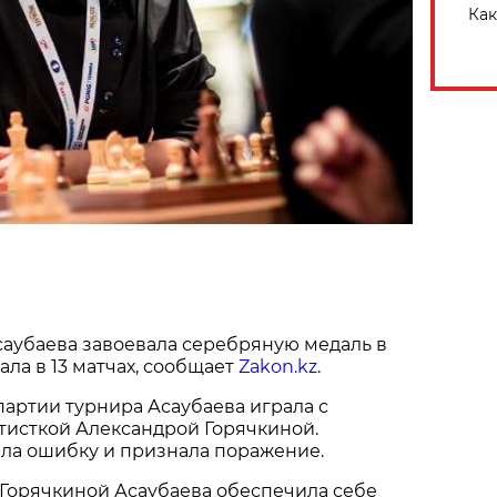
Как
саубаева завоевала серебряную медаль в
ала в 13 матчах, сообщает
Zakon.kz
.
артии турнира Асаубаева играла с
тисткой Александрой Горячкиной.
ила ошибку и признала поражение.
 Горячкиной Асаубаева обеспечила себе