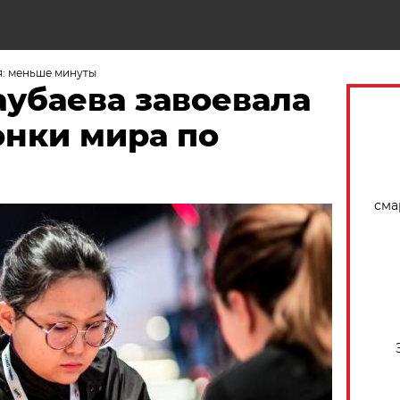
Н
я: меньше минуты
аубаева завоевала
онки мира по
сма