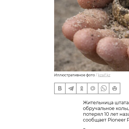
Иллюстративное фото
/
kzaif.kz
Жительница штата
обручальное кольц
потерял 10 лет наз
сообщает Pioneer P