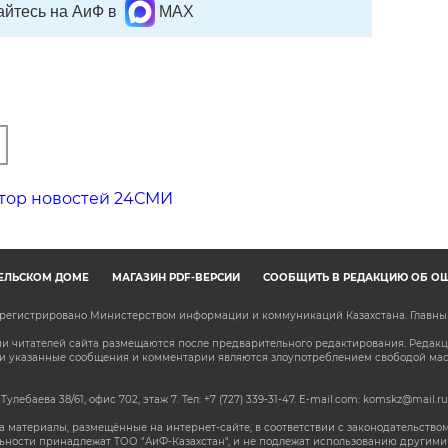
йтесь на АиФ в
MAX
тор новостей 24СМИ
ЕЛЬСКОМ ДОМЕ
МАГАЗИН PDF-ВЕРСИЙ
СООБЩИТЬ В РЕДАКЦИЮ ОБ О
зарегистрировано Министерством информации и коммуникаций Казахстана. Главн
 читателей сайта размещаются после предварительного редактирования. Редакция
сли указанные сообщения и комментарии являются злоупотреблением свободой м
 Тулебаева 38/61, офис 702, этаж 7
. Тел: +7 (727) 339-31-47. E-mail.com: komskz@mail.ru
 материалы, размещённые на интернет-сайте, в соответствии с законодательством
ьности принадлежат ТОО "АиФ-Казахстан", и не подлежат использованию другими 