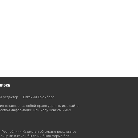
ШИБКЕ
ый редактор — Евгений Грюнберг
.
 оставляет за собой право удалить их с сайта
ассовой информации или нарушением иных
 Республики Казахстан об охране результатов
лицами в какой бы то ни было форме без