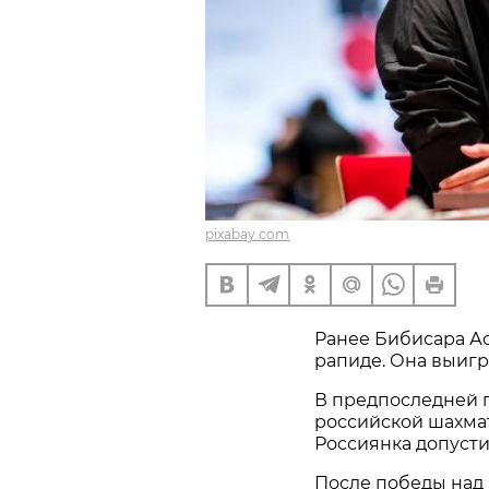
pixabay.com
Ранее Бибисара А
рапиде. Она выигр
В предпоследней п
российской шахма
Россиянка допуст
После победы над