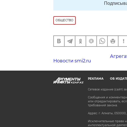
Подписыва
ОБЩЕСТВО
Агрега
Новости smi2.ru
РЕКЛАМА
ОБ ИЗДАТ
KZAIF.KZ
Сетевое издание (сайт) 
Сообщения и комментарии
или отредактировать, е
требований закона.
Адрес: г. Алматы, 050000,
Исключительные права на
интеллектуальной деятел