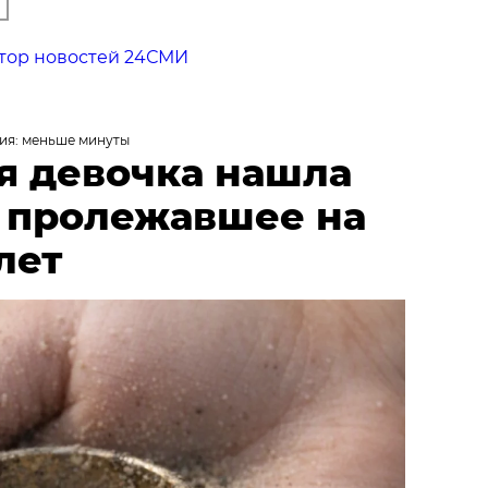
тор новостей 24СМИ
ия: меньше минуты
я девочка нашла
, пролежавшее на
лет