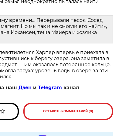
ы семья неоднократно пыталась найти
йму времени… Перерывали песок. Сосед
магнит. Но мы так и не смогли его найти»,
ана Йохансен, теща Майера и хозяйка
 девятилетняя Харпер впервые приехала в
пустившись к берегу озера, она заметила в
едмет — им оказалось потерянное кольцо.
огла засуха: уровень воды в озере за эти
ился.
на наш
Дзен
и
Telegram
канал
ОСТАВИТЬ КОММЕНТАРИЙ (0)