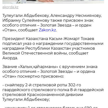
akorda.kz
Тулеугали Абдыбекову, Александру Несмиянову,
Ибраиму Сулейменову также присвоен знак
особого отличия – Золотая Звезда – и орден
«Отан», сообщает
Zakon.kz
.
Президент Казахстана Касым-Жомарт Токаев
подписал указ о награждении государственными
наградами Республики Казахстан участников
Великой Отечественной войны, сообщает
Акорда.
Звание «Халық қаһарманы» с вручением знака
особого отличия – Золотой Звезды – и ордена
«Отан» посмертно присвоено:
- снайперу 2-й стрелковой роты 302-го
гвардейского стрелкового полка 8-й гвардейской
стрелковой Краснознаменной дивизии
Тулеугали Абдыбекову;