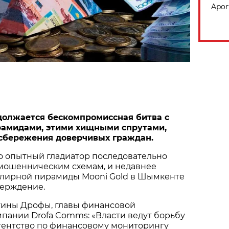
Apor
должается бескомпромиссная битва с
амидами, этими хищными спрутами,
бережения доверчивых граждан.
о опытный гладиатор последовательно
 мошенническим схемам, и недавнее
лирной пирамиды Mooni Gold в Шымкенте
верждение.
ины Дрофы, главы финансовой
пании Drofa Comms: «Власти ведут борьбу
Агентство по финансовому мониторингу