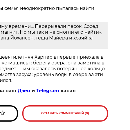
ы семья неоднократно пыталась найти
йму времени… Перерывали песок. Сосед
магнит. Но мы так и не смогли его найти»,
ана Йохансен, теща Майера и хозяйка
 девятилетняя Харпер впервые приехала в
пустившись к берегу озера, она заметила в
едмет — им оказалось потерянное кольцо.
огла засуха: уровень воды в озере за эти
ился.
на наш
Дзен
и
Telegram
канал
ОСТАВИТЬ КОММЕНТАРИЙ (0)