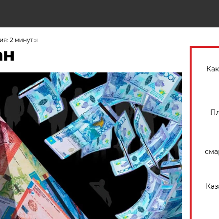
Н
ия: 2 минуты
ман
Как
Пл
сма
Каз