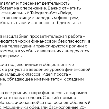
ыявляет и пресекает деятельность
аботает на опережение. Важно отметить
н специальный Telegram-бот «Baiqa,
ый стал настоящим народным фильтром,
ботать тысячи запросов от бдительных
ся масштабная просветительская работа –
оводятся уроки финансовой безопасности, в
и на телевидении транслируются ролики с
остей, а в учебных заведениях внедряются
программы.
ссии подключились и общественные
рые ратуют за введение уроков финансовой
ых младших классов. Идея проста –
ние, обладающее иммунитетом к сладким
.
на все усилия, гидра финансовых пирамид
ивать новые головы. Свежий пример –
old, маскировавшейся под респектабельный
. Мошенники обещали баснословные 20–