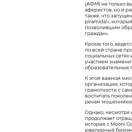
(АФМ) не только в
аферистов, но и р
также, что запуще
piramida!», котор
позволившим обра
граждан».
Кроме того, ведет
по всей стране пр
социальных сетях 
участием знаменит
образовательные 
К этой важной ми
организации, кото
грамотности с сам
воспитать поколе
речам мошенников
Однако, несмотря 
продолжает отращ
история с Mooni G
ювелирный бизнес