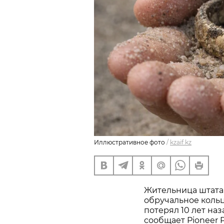
Иллюстративное фото
/
kzaif.kz
Жительница штата
обручальное кольц
потерял 10 лет наз
сообщает Pioneer P