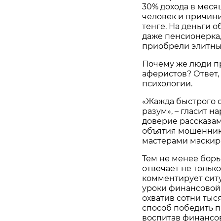
30% дохода в меся
человек и причин
тенге. На деньги 
даже пенсионерка,
приобрели элитны
Почему же люди п
аферистов? Ответ,
психологии.
«Жажда быстрого о
разум», – гласит н
доверие рассказам
объятия мошенник
мастерами маскир
Тем не менее борь
отвечает не только
комментирует сит
уроки финансовой 
охватив сотни тыс
способ победить п
воспитав финансов