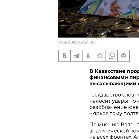
открытый источник
В Казахстане про
финансовыми пир
высасывающими с
Государство словн
наносит удары по
разоблачение юве
– яркое тому подт
По мнению Валент
аналитической ком
на всех фронтах. 