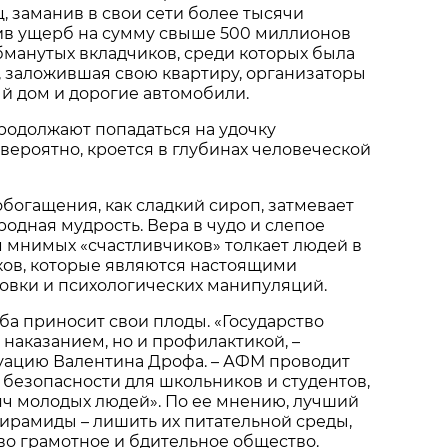
ц, заманив в свои сети более тысячи
ив ущерб на сумму свыше 500 миллионов
обманутых вкладчиков, среди которых была
 заложившая свою квартиру, организаторы
й дом и дорогие автомобили.
родолжают попадаться на удочку
 вероятно, кроется в глубинах человеческой
богащения, как сладкий сироп, затмевает
ародная мудрость. Вера в чудо и слепое
 мнимых «счастливчиков» толкает людей в
ов, которые являются настоящими
овки и психологических манипуляций.
ба приносит свои плоды. «Государство
 наказанием, но и профилактикой, –
уацию Валентина Дрофа. – АФМ проводит
безопасности для школьников и студентов,
яч молодых людей». По ее мнению, лучший
ирамиды – лишить их питательной среды,
о грамотное и бдительное общество.