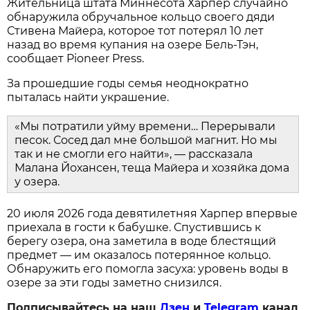
Жительница штата Миннесота Харпер случайно
обнаружила обручальное кольцо своего дяди
Стивена Майера, которое тот потерял 10 лет
назад во время купания на озере Бель-Тэн,
сообщает Pioneer Press.
За прошедшие годы семья неоднократно
пыталась найти украшение.
«Мы потратили уйму времени… Перерывали
песок. Сосед дал мне большой магнит. Но мы
так и не смогли его найти», — рассказала
Малана Йохансен, теща Майера и хозяйка дома
у озера.
20 июля 2026 года девятилетняя Харпер впервые
приехала в гости к бабушке. Спустившись к
берегу озера, она заметила в воде блестящий
предмет — им оказалось потерянное кольцо.
Обнаружить его помогла засуха: уровень воды в
озере за эти годы заметно снизился.
Подписывайтесь на наш
Дзен
и
Telegram
канал