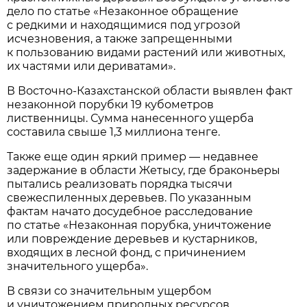
дело по статье «Незаконное обращение
с редкими и находящимися под угрозой
исчезновения, а также запрещенными
к пользованию видами растений или животных,
их частями или дериватами».
В Восточно-Казахстанской области выявлен факт
незаконной порубки 19 кубометров
лиственницы. Сумма нанесенного ущерба
составила свыше 1,3 миллиона тенге.
Также еще один яркий пример — недавнее
задержание в области Жетысу, где браконьеры
пытались реализовать порядка тысячи
свежеспиленных деревьев. По указанным
фактам начато досудебное расследование
по статье «Незаконная порубка, уничтожение
или повреждение деревьев и кустарников,
входящих в лесной фонд, с причинением
значительного ущерба».
В связи со значительным ущербом
и уничтожением природных ресурсов