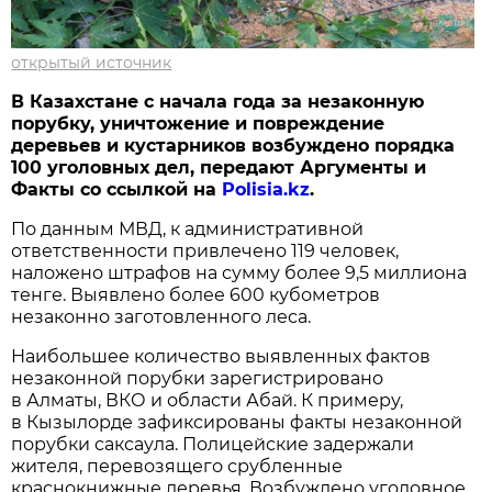
открытый источник
В Казахстане с начала года за незаконную
порубку, уничтожение и повреждение
деревьев и кустарников возбуждено порядка
100 уголовных дел, передают Аргументы и
Факты со ссылкой на
Polisia.kz
.
По данным МВД, к административной
ответственности привлечено 119 человек,
наложено штрафов на сумму более 9,5 миллиона
тенге. Выявлено более 600 кубометров
незаконно заготовленного леса.
Наибольшее количество выявленных фактов
незаконной порубки зарегистрировано
в Алматы, ВКО и области Абай. К примеру,
в Кызылорде зафиксированы факты незаконной
порубки саксаула. Полицейские задержали
жителя, перевозящего срубленные
краснокнижные деревья. Возбуждено уголовное