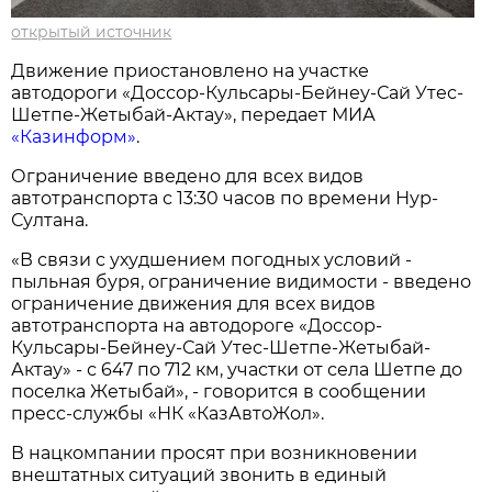
открытый источник
Движение приостановлено на участке
автодороги «Доссор-Кульсары-Бейнеу-Сай Утес-
Шетпе-Жетыбай-Актау», передает МИА
«Казинформ»
.
Ограничение введено для всех видов
автотранспорта с 13:30 часов по времени Нур-
Султана.
«В связи с ухудшением погодных условий -
пыльная буря, ограничение видимости - введено
ограничение движения для всех видов
автотранспорта на автодороге «Доссор-
Кульсары-Бейнеу-Сай Утес-Шетпе-Жетыбай-
Актау» - с 647 по 712 км, участки от села Шетпе до
поселка Жетыбай», - говорится в сообщении
пресс-службы «НК «КазАвтоЖол».
В нацкомпании просят при возникновении
внештатных ситуаций звонить в единый