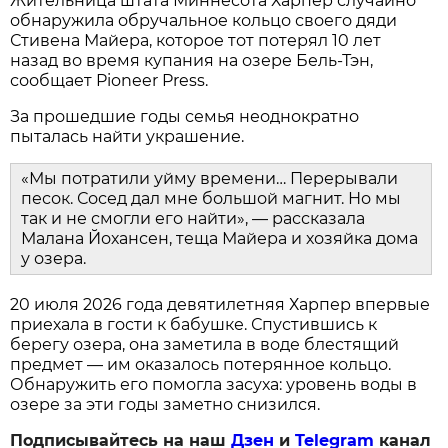
Жительница штата Миннесота Харпер случайно
обнаружила обручальное кольцо своего дяди
Стивена Майера, которое тот потерял 10 лет
назад во время купания на озере Бель-Тэн,
сообщает Pioneer Press.
За прошедшие годы семья неоднократно
пыталась найти украшение.
«Мы потратили уйму времени… Перерывали
песок. Сосед дал мне большой магнит. Но мы
так и не смогли его найти», — рассказала
Малана Йохансен, теща Майера и хозяйка дома
у озера.
20 июля 2026 года девятилетняя Харпер впервые
приехала в гости к бабушке. Спустившись к
берегу озера, она заметила в воде блестящий
предмет — им оказалось потерянное кольцо.
Обнаружить его помогла засуха: уровень воды в
озере за эти годы заметно снизился.
Подписывайтесь на наш
Дзен
и
Telegram
канал