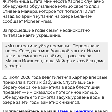
Жительница штата Миннесота Харпер случайно
обнаружила обручальное кольцо своего дяди
Стивена Майера, которое тот потерял 10 лет
назад во время купания на озере Бель-Тэн,
сообщает Pioneer Press.
За прошедшие годы семья неоднократно
пыталась найти украшение.
«Мы потратили уйму времени… Перерывали
песок. Сосед дал мне большой магнит. Но мы
так и не смогли его найти», — рассказала
Малана Йохансен, теща Майера и хозяйка дома
у озера.
20 июля 2026 года девятилетняя Харпер впервые
приехала в гости к бабушке. Спустившись к
берегу озера, она заметила в воде блестящий
предмет — им оказалось потерянное кольцо.
Обнаружить его помогла засуха: уровень воды в
озере за эти годы заметно снизился.
Подписывайтесь на наш
Дзен
и
Telegram
канал