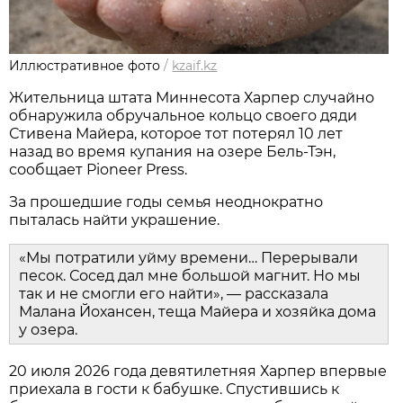
Иллюстративное фото
/
kzaif.kz
Жительница штата Миннесота Харпер случайно
обнаружила обручальное кольцо своего дяди
Стивена Майера, которое тот потерял 10 лет
назад во время купания на озере Бель-Тэн,
сообщает Pioneer Press.
За прошедшие годы семья неоднократно
пыталась найти украшение.
«Мы потратили уйму времени… Перерывали
песок. Сосед дал мне большой магнит. Но мы
так и не смогли его найти», — рассказала
Малана Йохансен, теща Майера и хозяйка дома
у озера.
20 июля 2026 года девятилетняя Харпер впервые
приехала в гости к бабушке. Спустившись к