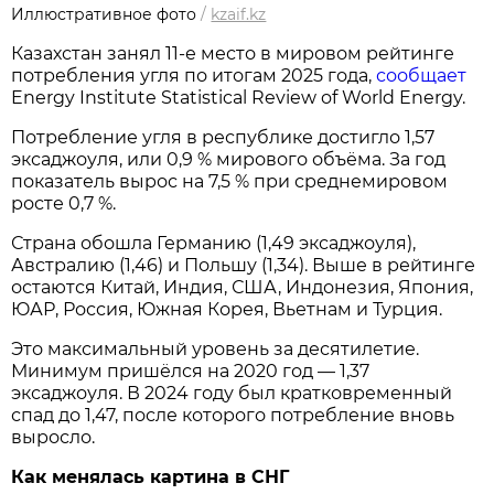
Иллюстративное фото
/
kzaif.kz
Казахстан занял 11-е место в мировом рейтинге
потребления угля по итогам 2025 года,
сообщает
Energy Institute Statistical Review of World Energy.
Потребление угля в республике достигло 1,57
эксаджоуля, или 0,9 % мирового объёма. За год
показатель вырос на 7,5 % при среднемировом
росте 0,7 %.
Страна обошла Германию (1,49 эксаджоуля),
Австралию (1,46) и Польшу (1,34). Выше в рейтинге
остаются Китай, Индия, США, Индонезия, Япония,
ЮАР, Россия, Южная Корея, Вьетнам и Турция.
Это максимальный уровень за десятилетие.
Минимум пришёлся на 2020 год — 1,37
эксаджоуля. В 2024 году был кратковременный
спад до 1,47, после которого потребление вновь
выросло.
Как менялась картина в СНГ