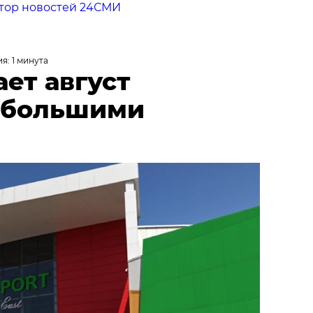
тор новостей 24СМИ
я: 1 минута
ает август
 большими