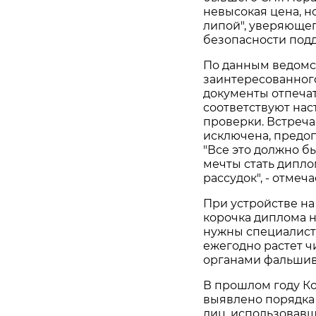
невысокая цена, н
липой", уверяющег
безопасности подде
По данным ведомс
заинтересованного
документы отпеча
соответствуют нас
проверки. Встреча
исключена, предоп
"Все это должно бы
мечты стать дипл
рассудок", - отмеч
При устройстве на
корочка диплома н
нужны специалисту
ежегодно растет 
органами фальшив
В прошлом году К
выявлено порядка
лиц, использовав