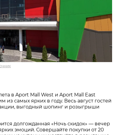
очник
та в Aport Mall West и Aport Mall East
м из самых ярких в году. Весь август гостей
акции, выгодный шопинг и розыгрыши
тоится долгожданная «Ночь скидок» — вечер
ярких эмоций. Совершайте покупки от 20