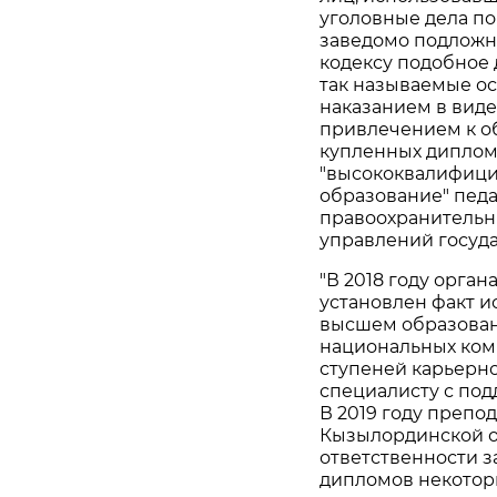
уголовные дела по
заведомо подложно
кодексу подобное 
так называемые о
наказанием в виде
привлечением к о
купленных дипломо
"высококвалифици
образование" педа
правоохранительн
управлений госуд
"В 2018 году орга
установлен факт 
высшем образовани
национальных комп
ступеней карьерно
специалисту с по
В 2019 году препо
Кызылординской о
ответственности з
дипломов некоторы