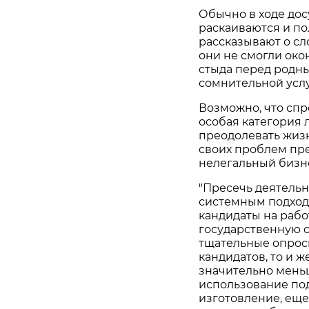
Обычно в ходе до
раскаиваются и п
рассказывают о сл
они не смогли око
стыда перед родны
сомнительной услу
Возможно, что сп
особая категория л
преодолевать жиз
своих проблем пр
нелегальный бизн
"Пресечь деятельн
системным подход
кандидаты на рабо
государственную с
тщательные опросы
кандидатов, то и 
значительно меньш
использование под
изготовление, ещ