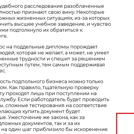
судебного расследования разоблаченные
олностью признают свою вину. Некоторые
ожных жизненных ситуациях, из-за которых
нчить высшее учебное заведение, и чувство
ми подтолкнуло их обратиться к
ге.
рос на поддельные дипломы порождает
юдей, которая не желает, а может, не умеет
ненные трудности и спешит за решением
еступным путем, тем самым поддерживая
ес.
ость подпольного бизнеса можно только
ом. Как правило, тщательную проверку
ту проходят лишь при поступлении на
лужбу. Если работодатель будет проводить
, сложные тестирования на соответствие
желающих купить документ будет
е. Ужесточение же закона, как за
ложных документов, так и за их
е на один шаг приблизило бы искоренение