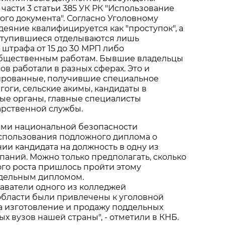
 части 3 статьи 385 УК РК "Использование
го документа". Согласно Уголовному
деяние квалифицируется как "проступок", а
ступившиеся отделываются лишь
 штрафа от 15 до 30 МРП либо
бщественным работам. Бывшие владельцы
в работали в разных сферах. Это и
рованные, получившие специальное
гоги, сельские акимы, кандидаты в
ые органы, главные специалисты
арственной службы.
нами национальной безопасности
использования подложного диплома о
и кандидата на должность в одну из
аний. Можно только предполагать, сколько
го роста пришлось пройти этому
ддельным дипломом.
даватели одного из колледжей
бласти были привлечены к уголовной
а изготовление и продажу поддельных
х вузов нашей страны", - отметили в КНБ.