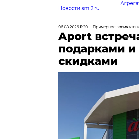
Агрега
Новости smi2.ru
06.08.2026 11:20
Примерное время чтени
Aport встреч
подарками и
скидками