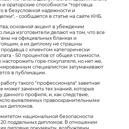
о и ораторские способности "торговца
о в безусловной надежности и
лки", - сообщается в статье на сайте КНБ.
тва, основной акцент в убеждении
 лица изготовители делают на том, что все
таны на официальных бланках и
тоящим, а их диплому не страшны
 продавца с клиентом категорически
лата - 50 процентов от общей стоимости.
 насторожить горе-покупателя, но нет же,
омированным специалистом затуманивают
ается в публикации.
 работу такого "профессионала" заветная
е может заменить тех знаний, которые
 данного профиля, и, как следствие,
число выявляемых правоохранительными
ых дипломов.
омитетом национальной безопасности
 20 поддельных дипломов. В отношении
ших липовые документы, возбуждены