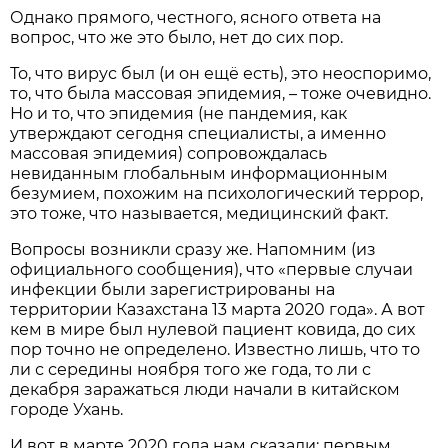
Однако прямого, честного, ясного ответа на
вопрос, что же это было, нет до сих пор.
То, что вирус был (и он ещё есть), это неоспоримо,
то, что была массовая эпидемия, – тоже очевидно.
Но и то, что эпидемия (не пандемия, как
утверждают сегодня специалисты, а именно
массовая эпидемия) сопровождалась
невиданным глобальным информационным
безумием, похожим на психологический террор,
это тоже, что называется, медицинский факт.
Вопросы возникли сразу же. Напомним (из
официального сообщения), что «первые случаи
инфекции были зарегистрированы на
территории Казахстана 13 марта 2020 года». А вот
кем в мире был нулевой пациент ковида, до сих
пор точно не определено. Известно лишь, что то
ли с середины ноября того же года, то ли с
декабря заражаться люди начали в китайском
городе Ухань.
И вот в марте 2020 года нам сказали: первым