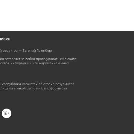
ШИБКЕ
ый редактор — Евгений Грюнберг
.
 оставляет за собой право удалить их с сайта
ассовой информации или нарушением иных
 Республики Казахстан об охране результатов
лицами в какой бы то ни было форме без
16+