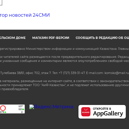
тор новостей 24СМИ
ЕЛЬСКОМ ДОМЕ
МАГАЗИН PDF-ВЕРСИЙ
СООБЩИТЬ В РЕДАКЦИЮ ОБ О
зарегистрировано Министерством информации и коммуникаций Казахстана. Главн
 читателей сайта размещаются после предварительного редактирования. Редакция
сли указанные сообщения и комментарии являются злоупотреблением свободой м
 Тулебаева 38/61, офис 702, этаж 7
. Тел: +7 (727) 339-31-47. E-mail.com: komskz@mail.ru
 материалы, размещённые на интернет-сайте, в соответствии с законодательством
ьности принадлежат ТОО "АиФ-Казахстан", и не подлежат использованию другими 
 правообладателя.