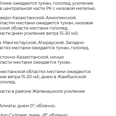
лике ожидаются туман, гололед, усиление
 в центральной части РК с низовой метелью.
еверо-Казахстанской, Акмолинской,
ластях местами ожидается туман, низовая
йской области местами гололед,
асти днем усиление ветра 15-20 м/с.
 Мангистауской, Атырауской, Западно-
астях местами ожидается туман, гололед.
сточно-Казахстанской, ночью
ласти местами ожидается туман.
ркестанской областях местами ожидаются
ние ветра 15-20 м/с, днем в Жамбылской
ололед.
ласти в районе Жаланашколя усиление
Алматы: днем 0°, облачно.
ур-Султане: днем −8°, облачно.