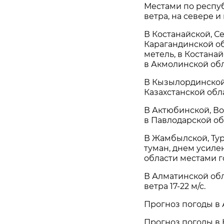
Местами по респуб
ветра, на севере и
В Костанайской, С
Карагандинской об
метель, в Костана
в Акмолинской обл
В Кызылординской,
Казахстанской обл
В Актюбинской, Во
в Павлодарской об
В Жамбылской, Ту
туман, днем усиле
области местами г
В Алматинской об
ветра 17-22 м/с.
Прогноз погоды в 
Прогноз погоды в Н