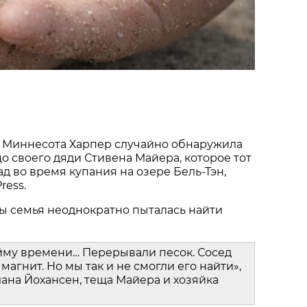
 Миннесота Харпер случайно обнаружила
о своего дяди Стивена Майера, которое тот
ад во время купания на озере Бель-Тэн,
ress.
ы семья неоднократно пыталась найти
йму времени… Перерывали песок. Сосед
магнит. Но мы так и не смогли его найти»,
ана Йохансен, теща Майера и хозяйка