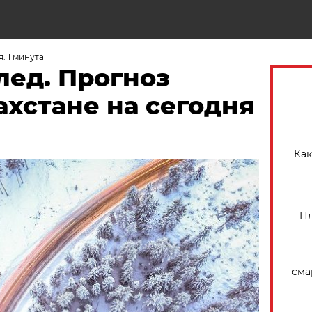
Н
: 1 минута
лед. Прогноз
ахстане на сегодня
Как
Пл
сма