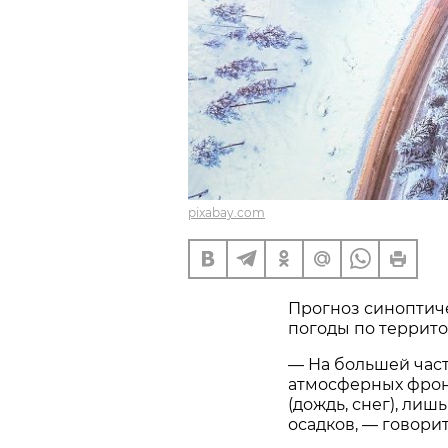
pixabay.com
Прогноз синоптич
погоды по террито
— На большей час
атмосферных фрон
(дождь, снег), лиш
осадков, — говори