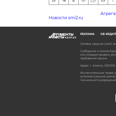
Агрега
Новости smi2.ru
РЕКЛАМА
ОБ ИЗДАТ
KZAIF.KZ
Сетевое издание (сайт) 
Сообщения и комментарии
или отредактировать, е
требований закона.
Адрес: г. Алматы, 050000,
Исключительные права на
интеллектуальной деятел
письменного разрешения
stat@aif.ru