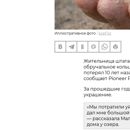
Иллюстративное фото
/
kzaif.kz
Жительница штата
обручальное кольц
потерял 10 лет наз
сообщает Pioneer P
За прошедшие год
украшение.
«Мы потратили у
дал мне большой 
— рассказала Мал
дома у озера.