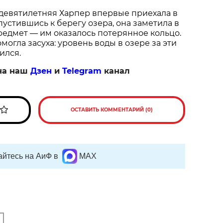
 девятилетняя Харпер впервые приехала в
пустившись к берегу озера, она заметила в
едмет — им оказалось потерянное кольцо.
огла засуха: уровень воды в озере за эти
ился.
на наш
Дзен
и
Telegram
канал
ОСТАВИТЬ КОММЕНТАРИЙ (0)
йтесь на АиФ в
MAX