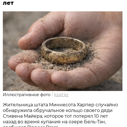
лет
Иллюстративное фото
/
kzaif.kz
Жительница штата Миннесота Харпер случайно
обнаружила обручальное кольцо своего дяди
Стивена Майера, которое тот потерял 10 лет
назад во время купания на озере Бель-Тэн,