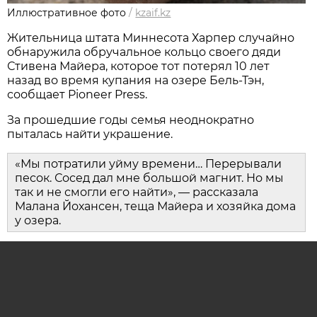
Иллюстративное фото
/
kzaif.kz
Жительница штата Миннесота Харпер случайно
обнаружила обручальное кольцо своего дяди
Стивена Майера, которое тот потерял 10 лет
назад во время купания на озере Бель-Тэн,
сообщает Pioneer Press.
За прошедшие годы семья неоднократно
пыталась найти украшение.
«Мы потратили уйму времени… Перерывали
песок. Сосед дал мне большой магнит. Но мы
так и не смогли его найти», — рассказала
Малана Йохансен, теща Майера и хозяйка дома
у озера.
20 июля 2026 года девятилетняя Харпер впервые
приехала в гости к бабушке. Спустившись к
берегу озера, она заметила в воде блестящий
предмет — им оказалось потерянное кольцо.
Обнаружить его помогла засуха: уровень воды в