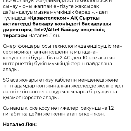
шоғырлануы жағдайында 5G технологиясын
сынау – оны жаппай енгізуге жақсырақ
дайындалуымызға мүмкіндік береді», - деп
түсіндірді
«Қазақтелеком» АҚ Сыртқы
активтерді басқару жөніндегі басқарушы
директоры,
Tele2/Altel байқау кеңесінің
төрағасы
Наталья Лян.
Смартфондары осы технологияда өндірушісімен
сертификатталған кешеннің мыңдаған
келушілері бұдан былай 4G-ден 10 есе асатын
интернеттің бүкіл мүмкіндіктерін пайдалана
алады.
5G аса жоғары өткізу қабілетін иемденеді және
тіпті адамдар көп жиналған жерлерде желіге қол
жеткізетін көптеген құрылғыларға бір уақытта
қызмет көрсете алады.
Сынақтық іске қосу нәтижелері секундына 1,2
гигабитқа дейін жеткенін атап өткен жөн.
Наталья Лян: