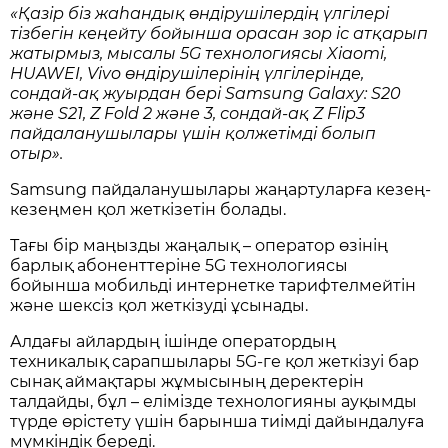
«
Қазір біз жаһандық өндірушілердің үлгілері
тізбегін кеңейту бойынша орасан зор іс атқарып
жатырмыз, мысалы 5G технологиясы Xiaomi,
HUAWEI, Vivo өндірушілерінің үлгілерінде,
сондай-ақ жуырдан бері Samsung Galaxy: S20
және S21, Z Fold 2 және 3, сондай-ақ Z Flip3
пайдаланушылары үшін қолжетімді болып
отыр
».
Samsung пайдаланушылары жаңартуларға кезең-
кезеңмен қол жеткізетін болады.
Тағы бір маңызды жаңалық – оператор өзінің
барлық абоненттеріне 5G технологиясы
бойынша мобильді интернетке тарифтелмейтін
және шексіз қол жеткізуді ұсынады.
Алдағы айлардың ішінде оператордың
техникалық сарапшылары 5G-ге қол жеткізуі бар
сынақ аймақтары жұмысының деректерін
талдайды, бұл – елімізде технологияны ауқымды
түрде өрістету үшін барынша тиімді дайындалуға
мүмкіндік береді.