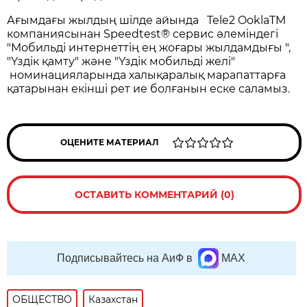
Ағымдағы жылдың шілде айында Tele2 OoklaTM
компаниясынан Speedtest® сервис әлеміндегі
"Мобильді интернеттің ең жоғары жылдамдығы ",
"Үздік қамту" және "Үздік мобильді желі"
номинацияларында халықаралық марапаттарға
қатарынан екінші рет ие болғанын еске саламыз.
ОЦЕНИТЕ МАТЕРИАЛ
ОСТАВИТЬ КОММЕНТАРИЙ (0)
Подписывайтесь на АиФ в
MAX
ОБЩЕСТВО
Казахстан