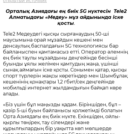
открытый источник
Орталық Азиядағы ең биік 5G нүктесін Tele2
Алматыдағы «Медеу» мұз айдынында іске
қосты
.
Tele2 Медеудегі қысқы сырғанаудың 50-ші
маусымына орай мұзайдын кешені мен
денсаулық баспалдағын 5G технологиясы бар
байланыспен қамтамасыз етті. Оператор әлемнің
ең биік таулы мұзайдыны деңгейінде бесінші
буынды ұялы желімен қамтудың жаңа, үшінші
сынақ аймағын іске қосты. Сонымен қатар, қысқы
спорт түрлерін жақсы көретіндер мен Шымбұлақ
кешенінің қонақтары 1,2 гбит/сек деңгейінде
мобильді интернет жылдамдығын байқап көре
алады.
«Біз үшін бұл маңызды қадам. Біріншіден, бұл –
қазір 5-ші буын байланысы қолжетімді болатын
Орта Азиядағы ең биік нүкте. Екіншіден, ойлы-
қырлы төңірек, тау сілемдері және
құрылғылардың бір уақытта көп мөлшерде