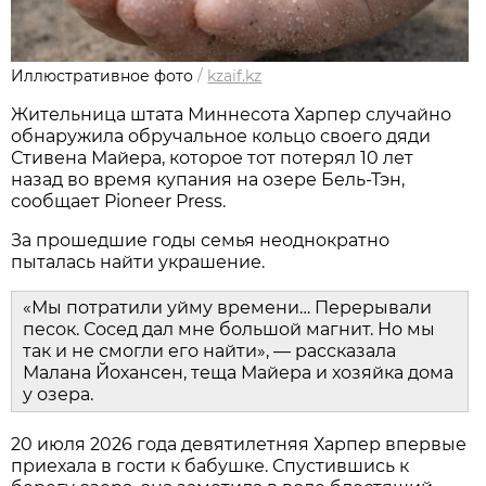
Иллюстративное фото
/
kzaif.kz
Жительница штата Миннесота Харпер случайно
обнаружила обручальное кольцо своего дяди
Стивена Майера, которое тот потерял 10 лет
назад во время купания на озере Бель-Тэн,
сообщает Pioneer Press.
За прошедшие годы семья неоднократно
пыталась найти украшение.
«Мы потратили уйму времени… Перерывали
песок. Сосед дал мне большой магнит. Но мы
так и не смогли его найти», — рассказала
Малана Йохансен, теща Майера и хозяйка дома
у озера.
20 июля 2026 года девятилетняя Харпер впервые
приехала в гости к бабушке. Спустившись к