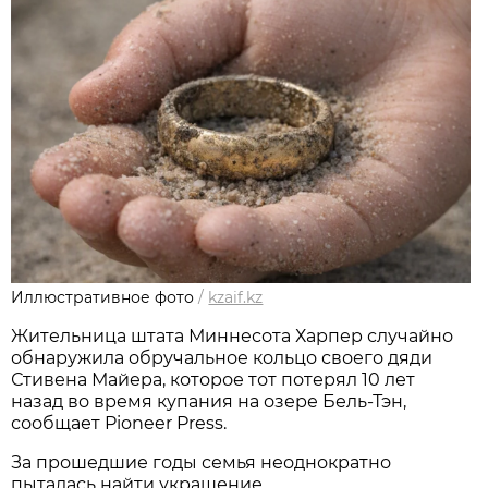
Иллюстративное фото
/
kzaif.kz
Жительница штата Миннесота Харпер случайно
обнаружила обручальное кольцо своего дяди
Стивена Майера, которое тот потерял 10 лет
назад во время купания на озере Бель-Тэн,
сообщает Pioneer Press.
За прошедшие годы семья неоднократно
пыталась найти украшение.