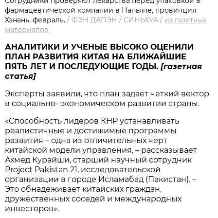
Сотрудники проверяют лекарства перед упаковкой в
фармацевтической компании в Наньяне, провинция
Хэнань, февраль.
/
ФЭН ДАПЭН / СИНЬХУА
/
из газетных
материалов
АНАЛИТИКИ И УЧЕНЫЕ ВЫСОКО ОЦЕНИЛИ
ПЛАН РАЗВИТИЯ КИТАЯ НА БЛИЖАЙШИЕ
ПЯТЬ ЛЕТ И ПОСЛЕДУЮЩИЕ ГОДЫ.
[газетная
статья]
Эксперты заявили, что план задает четкий вектор
в социально- экономическом развитии страны.
«Способность лидеров КНР устанавливать
реалистичные и достижимые программы
развития – одна из отличительных черт
китайской модели управления, – рассказывает
Ахмед Курайши, старший научный сотрудник
Project Pakistan 21, исследовательской
организации в городе Исламабад (Пакистан). –
Это обнадеживает китайских граждан,
дружественных соседей и международных
инвесторов».