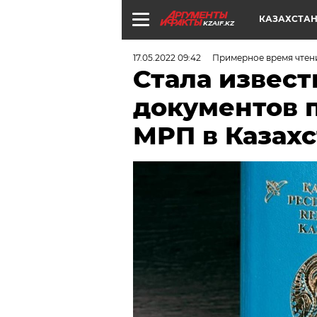
КАЗАХСТА
KZAIF.KZ
17.05.2022 09:42
Примерное время чтени
Стала извест
документов 
МРП в Казах