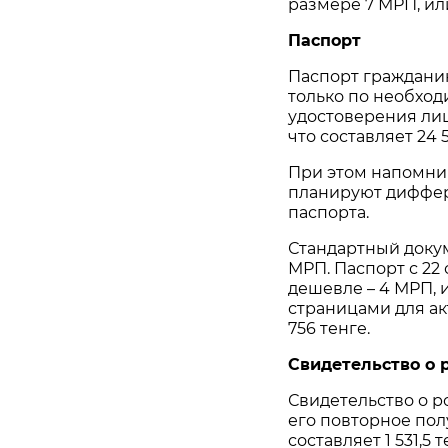
размере 7 МРП, или
Паспорт
Паспорт гражданин
только по необходи
удостоверения лиц
что составляет 24 
При этом напомним
планируют диффе
паспорта.
Стандартный докуме
МРП. Паспорт с 22 
дешевле – 4 МРП, и
страницами для ак
756 тенге.
Свидетельство о
Свидетельство о р
его повторное полу
составляет 1 531,5 т