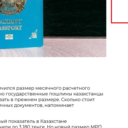
ичился размер месячного расчетного
 но государственные пошлины казахстанцы
ать в прежнем размере. Сколько стоит
чных документов, напоминает
й показатель в Казахстане
или до 3 180 тенге. Но новый размер МРП