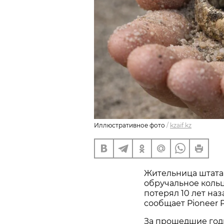
Иллюстративное фото
/
kzaif.kz
Жительница штата
обручальное кольц
потерял 10 лет наз
сообщает Pioneer P
За прошедшие год