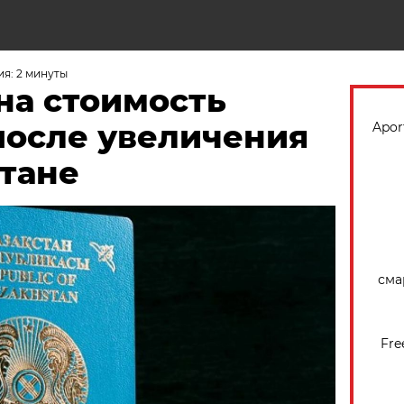
Н
я: 2 минуты
на стоимость
после увеличения
Apor
стане
сма
Fre