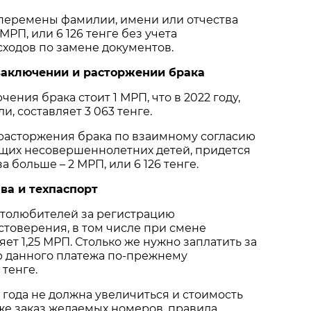
 перемены фамилии, имени или отчества
МРП, или 6 126 тенге без учета
ходов по замене документов.
заключении и расторжении брака
ения брака стоит 1 МРП, что в 2022 году,
и, составляет 3 063 тенге.
 расторжения брака по взаимному согласию
ющих несовершеннолетних детей, придется
а больше – 2 МРП, или 6 126 тенге.
ва и техпаспорт
втолюбителей за регистрацию
стоверения, в том числе при смене
яет 1,25 МРП. Столько же нужно заплатить за
р данного платежа по-прежнему
 тенге.
 года не должна увеличиться и стоимость
кже заказ желаемых номеров, правила