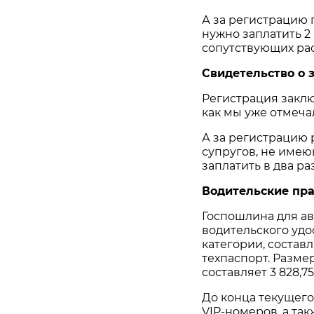
А за регистрацию
нужно заплатить 2 
сопутствующих рас
Свидетельство о 
Регистрация заключ
как мы уже отмечал
А за регистрацию
супругов, не име
заплатить в два раз
Водительские пра
Госпошлина для а
водительского удо
категории, составл
техпаспорт. Разме
составляет 3 828,75
До конца текущего
VIP-номеров, а та