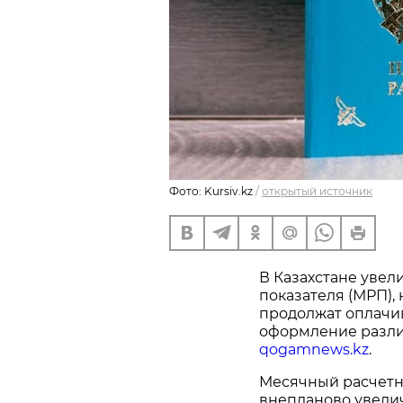
Фото: Kursiv.kz
/
открытый источник
В Казахстане увел
показателя (МРП),
продолжат оплачив
оформление разли
qogamnews.kz
.
Месячный расчетны
внепланово увелич