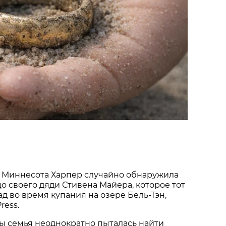
 Миннесота Харпер случайно обнаружила
о своего дяди Стивена Майера, которое тот
ад во время купания на озере Бель-Тэн,
ress.
ы семья неоднократно пыталась найти