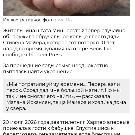
Иллюстративное фото
/
kzaif.kz
Жительница штата Миннесота Харпер случайно
обнаружила обручальное кольцо своего дяди
Стивена Майера, которое тот потерял 10 лет
назад во время купания на озере Бель-Тэн,
сообщает Pioneer Press.
За прошедшие годы семья неоднократно
пыталась найти украшение.
«Мы потратили уйму времени… Перерывали
песок. Сосед дал мне большой магнит. Но мы
так и не смогли его найти», — рассказала
Малана Йохансен, теща Майера и хозяйка дома
у озера.
20 июля 2026 года девятилетняя Харпер впервые
приехала в гости к бабушке. Спустившись к
берегу озера, она заметила в воде блестящий