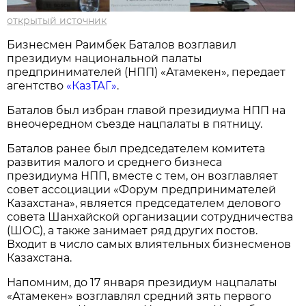
открытый источник
Бизнесмен Раимбек Баталов возглавил
президиум национальной палаты
предпринимателей (НПП) «Атамекен», передает
агентство
«КазТАГ»
.
Баталов был избран главой президиума НПП на
внеочередном съезде нацпалаты в пятницу.
Баталов ранее был председателем комитета
развития малого и среднего бизнеса
президиума НПП, вместе с тем, он возглавляет
совет ассоциации «Форум предпринимателей
Казахстана», является председателем делового
совета Шанхайской организации сотрудничества
(ШОС), а также занимает ряд других постов.
Входит в число самых влиятельных бизнесменов
Казахстана.
Напомним, до 17 января президиум нацпалаты
«Атамекен» возглавлял средний зять первого