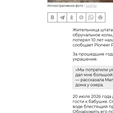
Иллюстративное фото
/
kzaif.kz
Жительница штата
обручальное кольц
потерял 10 лет наз
сообщает Pioneer P
За прошедшие год
украшение.
«Мы потратили у
дал мне большой 
— рассказала Мал
дома у озера.
20 июля 2026 года
гости к бабушке. С
воде блестящий пр
Обнаружить его пом