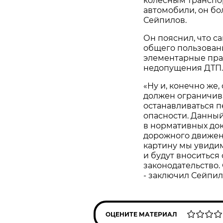
колесным транспор
автомобили, он бо
Сейпилов.
Он пояснил, что с
общего пользован
элементарные пра
недопущения ДТП.
«Ну и, конечно же,
должен ограничив
останавливаться п
опасности. Данный
в нормативных док
дорожного движен
картину мы увидим
и будут вноситься
законодательство.
- заключил Сейпил
ОЦЕНИТЕ МАТЕРИАЛ