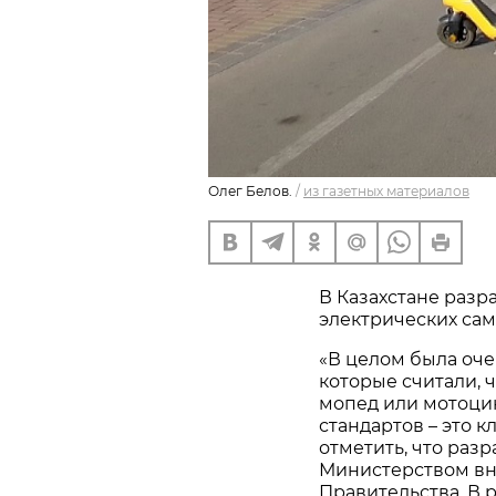
Олег Белов.
/
из газетных материалов
В Казахстане разр
электрических са
«В целом была оч
которые считали, чт
мопед или мотоци
стандартов – это 
отметить, что раз
Министерством вн
Правительства. В 