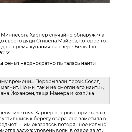
 Миннесота Харпер случайно обнаружила
о своего дяди Стивена Майера, которое тот
ад во время купания на озере Бель-Тэн,
ress.
ы семья неоднократно пыталась найти
йму времени… Перерывали песок. Сосед
магнит. Но мы так и не смогли его найти»,
ана Йохансен, теща Майера и хозяйка
 девятилетняя Харпер впервые приехала в
пустившись к берегу озера, она заметила в
едмет — им оказалось потерянное кольцо.
огла засуха: уровень воды в озере за эти