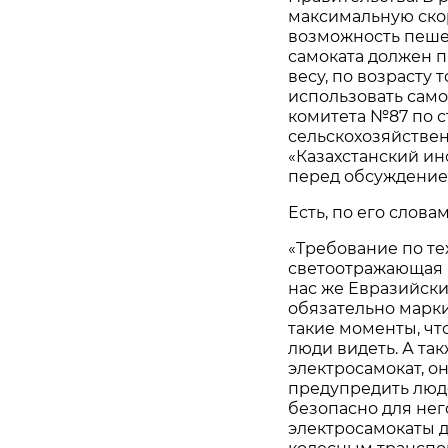
максимальную скоро
возможность пеше
самоката должен п
весу, по возрасту 
использовать самок
комитета №87 по с
сельскохозяйстве
«Казахстанский ин
перед обсуждение
Есть, по его слова
«Требование по те
светоотражающая м
нас же Евразийски
обязательно марки
такие моменты, что
люди видеть. А так
электросамокат, о
предупредить люде
безопасно для нег
электросамокаты до