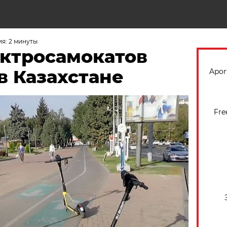
Н
я: 2 минуты
ектросамокатов
в Казахстане
Apor
Fre