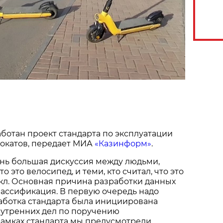
аботан проект стандарта по эксплуатации
мокатов, передает МИА
«Казинформ»
.
ень большая дискуссия между людьми,
о это велосипед, и теми, кто считал, что это
кл. Основная причина разработки данных
классификация. В первую очередь надо
работка стандарта была инициирована
утренних дел по поручению
рамках стандарта мы предусмотрели