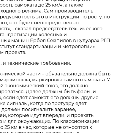
сть самоката до 25 км/ч, а также
ходного режима. Сам производитель
редусмотреть это в инструкции по росту, по
того, кто будет непосредственно
ат», - сказал председатель технического
тандартизации колесных и
нных машин Ербол Сейпилов в кулуарах РГП
ститут стандартизации и метрологии»
м проекта.
м, и технические требования.
хнической части – обязательно должна быть
аркировка, маркировка самого самоката. У
й экономический союз, это должно
роваться. Далее должны быть фары, и
, если едет самокат, его должны другие
же сигналы, когда по тротуару едет
н должен посигналить заранее,
й, которые идут впереди, и проехать
о и для окружающих. По классификации
 25 км в час, которые не относятся к