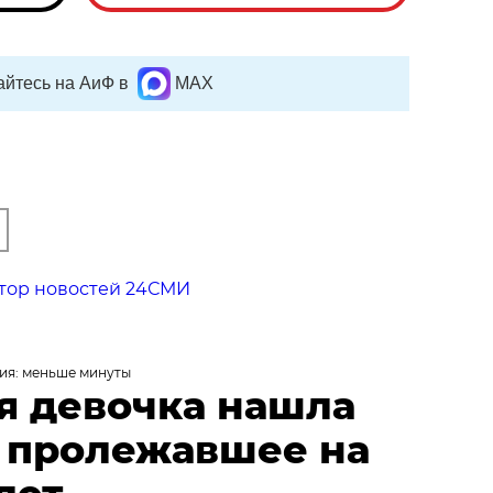
йтесь на АиФ в
MAX
тор новостей 24СМИ
ия: меньше минуты
я девочка нашла
, пролежавшее на