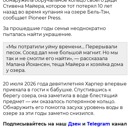
обнаружила обручальное кольцо своего дяди
Стивена Майера, которое тот потерял 10 лет
назад во время купания на озере Бель-Тэн,
сообщает Pioneer Press.
За прошедшие годы семья неоднократно
пыталась найти украшение.
«Мы потратили уйму времени… Перерывали
песок. Сосед дал мне большой магнит. Но мы
так и не смогли его найти», — рассказала
Малана Йохансен, теща Майера и хозяйка дома
у озера.
20 июля 2026 года девятилетняя Харпер впервые
приехала в гости к бабушке. Спустившись к
берегу озера, она заметила в воде блестящий
предмет — им оказалось потерянное кольцо.
Обнаружить его помогла засуха: уровень воды в
озере за эти годы заметно снизился.
Подписывайтесь на наш
Дзен
и
Telegram
канал