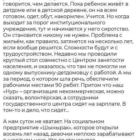
говорится, чем делается. Пока ребенок живёт в
детдоме или в детской деревне, он на всем
готовом, одет, обут, накормлен. Учится. Но когда
выходит за порог институционального
учреждения, тут и начинается у него сиротство.
Он становится никому не нужен. Проблема с
жильём, как правило, затянется на несколько лет,
если вообще решится. Сложности будут и с
трудоустройством. Недавно мы проводили
круглый стол совместно с Центром занятости
населения, и оказалось, что там не помогли ни
одному выпускнику-детдомовцу с работой. А мы
за период, о котором шла речь, обеспечили
рабочими местами 90 ребят. Притом что наш
«Нур» – организация некоммерческая, можно
сказать, волонтёрская, а сотрудники
государственного центра сидят на зарплате. В
том-то и дело, что сидят…
А нам суток не хватает. На социальном
предприятие «Шынырак», которое открыли
восемь лет назад, девочки неплохо зарабатывают