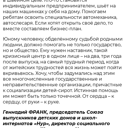
в швейном цехе. Кто-то становится
индивидуальным предпринимателем, шьёт на
наших машинках у себя на дому. Помогаем
ребятам освоить специальности автомеханика,
автослесаря. Если хотят открыть своё дело, то
вместе составляем бизнес-план.
Юному человеку, обделённому судьбой родными
людьми, должно помогать не только государство,
но и общество. Ему нужен наставник, такой
кризисный центр в одном лице – на два, три года
после выпуска, на самый трудный период, когда
от житейских трудностей вся жизнь может пойти
вкривьвкось. Хочу, чтобы задумались над этим
все многочисленные государственные и
неправительственные организации, причастные
к социализации детей-сирот. Истинная помощь
им может быть только точечной. От сердца – к
сердцу, от руки – к руке.
Геннадий ФРАНК, председатель Союза
выпускников детских домов и школ-
интернатов «Нур», директор социального