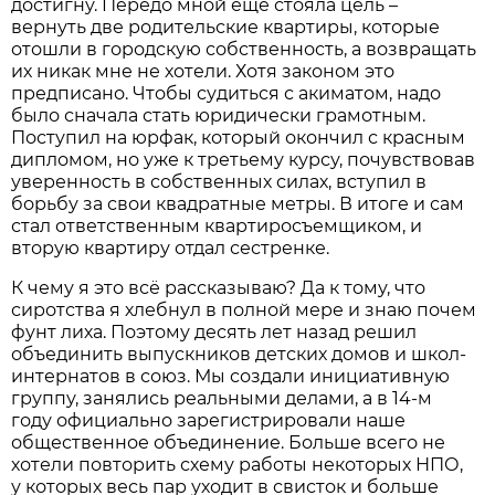
достигну. Передо мной ещё стояла цель –
вернуть две родительские квартиры, которые
отошли в городскую собственность, а возвращать
их никак мне не хотели. Хотя законом это
предписано. Чтобы судиться с акиматом, надо
было сначала стать юридически грамотным.
Поступил на юрфак, который окончил с красным
дипломом, но уже к третьему курсу, почувствовав
уверенность в собственных силах, вступил в
борьбу за свои квадратные метры. В итоге и сам
стал ответственным квартиросъемщиком, и
вторую квартиру отдал сестренке.
К чему я это всё рассказываю? Да к тому, что
сиротства я хлебнул в полной мере и знаю почем
фунт лиха. Поэтому десять лет назад решил
объединить выпускников детских домов и школ-
интернатов в союз. Мы создали инициативную
группу, занялись реальными делами, а в 14-м
году официально зарегистрировали наше
общественное объединение. Больше всего не
хотели повторить схему работы некоторых НПО,
у которых весь пар уходит в свисток и больше