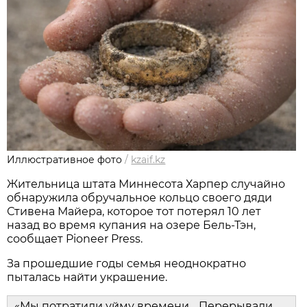
Иллюстративное фото
/
kzaif.kz
Жительница штата Миннесота Харпер случайно
обнаружила обручальное кольцо своего дяди
Стивена Майера, которое тот потерял 10 лет
назад во время купания на озере Бель-Тэн,
сообщает Pioneer Press.
За прошедшие годы семья неоднократно
пыталась найти украшение.
«Мы потратили уйму времени… Перерывали