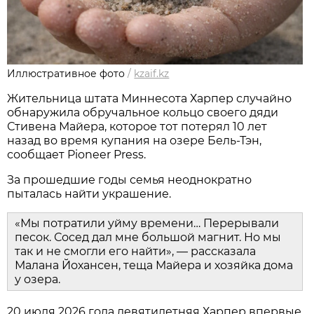
Иллюстративное фото
/
kzaif.kz
Жительница штата Миннесота Харпер случайно
обнаружила обручальное кольцо своего дяди
Стивена Майера, которое тот потерял 10 лет
назад во время купания на озере Бель-Тэн,
сообщает Pioneer Press.
За прошедшие годы семья неоднократно
пыталась найти украшение.
«Мы потратили уйму времени… Перерывали
песок. Сосед дал мне большой магнит. Но мы
так и не смогли его найти», — рассказала
Малана Йохансен, теща Майера и хозяйка дома
у озера.
20 июля 2026 года девятилетняя Харпер впервые