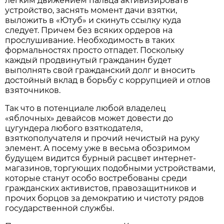
легким движением пальца активизировать
устройство, заснять момент дачи взятки,
выложить в «Ютуб» и скинуть ссылку куда
следует. Причем без всяких ордеров на
прослушивание. Необходимость в таких
формальностях просто отпадет. Поскольку
каждый продвинутый гражданин будет
выполнять свой гражданский долг и вносить
достойный вклад в борьбу с коррупцией и отлов
взяточников.
Так что в потенциале любой владелец
«яблочных» девайсов может довести до
цугундера любого взяткодателя,
взяткополучателя и прочий нечистый на руку
элемент. А посему уже в весьма обозримом
будущем видится бурный расцвет интернет-
магазинов, торгующих подобными устройствами,
которые станут особо востребованы среди
гражданских активистов, правозащитников и
прочих борцов за демократию и чистоту рядов
государственной службы.