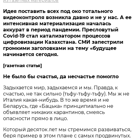
из газетных материалов
Идея поставить всех под око тотального
видеоконтроля возникла давно и не у нас. А ее
интенсивная материализация началась
аккурат в период пандемии. Пресловутый
Covid-19 стал катализатором процессов
цифровизации Казахстана. СМИ запестрили
громкими заголовками на тему «будущее
начинается сегодня.
[газетная статья]
Не было бы счастья, да несчастье помогло
Задыхается мир, задыхаемся и мы. Правда, к
счастью, не так сильно (тьфу-тьфу-тьфу). Мы ж не
Италия какая-нибудь. В то же время и не
Беларусь, где «Бацька» принципиально не
объявляет никаких карантинов, смеясь
опасности прямо в лицо.
Который десяток лет мы стремимся развиваться,
беря пример в этом плане с самых продвинутых.