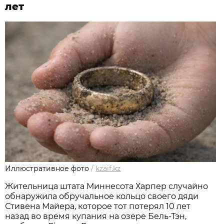
лет
Иллюстративное фото
/
kzaif.kz
Жительница штата Миннесота Харпер случайно
обнаружила обручальное кольцо своего дяди
Стивена Майера, которое тот потерял 10 лет
назад во время купания на озере Бель-Тэн,