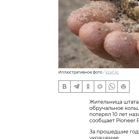
Иллюстративное фото
/
kzaif.kz
Жительница штата
обручальное кольц
потерял 10 лет наз
сообщает Pioneer P
За прошедшие год
украшение.