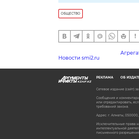
ОБЩЕСТВО
Агрега
Новости smi2.ru
РЕКЛАМА
ОБ ИЗДАТ
KZAIF.KZ
Сетевое издание (сайт) 
Сообщения и комментарии
или отредактировать, е
требований закона.
Адрес: г. Алматы, 050000,
Исключительные права на
интеллектуальной деятел
письменного разрешения
stat@aif.ru