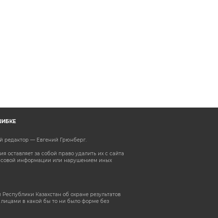
ШИБКЕ
ый редактор — Евгений Грюнберг
.
 оставляет за собой право удалить их с сайта
ассовой информации или нарушением иных
 Республики Казахстан об охране результатов
лицами в какой бы то ни было форме без