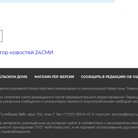
тор новостей 24СМИ
ЕЛЬСКОМ ДОМЕ
МАГАЗИН PDF-ВЕРСИЙ
СООБЩИТЬ В РЕДАКЦИЮ ОБ О
зарегистрировано Министерством информации и коммуникаций Казахстана. Главн
 читателей сайта размещаются после предварительного редактирования. Редакция
сли указанные сообщения и комментарии являются злоупотреблением свободой м
 Тулебаева 38/61, офис 702, этаж 7
. Тел: +7 (727) 339-31-47. E-mail.com: komskz@mail.ru
 материалы, размещённые на интернет-сайте, в соответствии с законодательством
ьности принадлежат ТОО "АиФ-Казахстан", и не подлежат использованию другими 
 правообладателя.