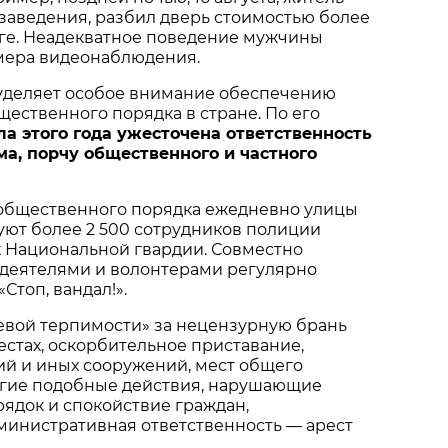
 заведения, разбил дверь стоимостью более
ге. Неадекватное поведение мужчины
мера видеонаблюдения.
 уделяет особое внимание обеспечению
щественного порядка в стране. По его
ла этого года ужесточена ответственность
ма, порчу общественного и частного
общественного порядка ежедневно улицы
уют более 2 500 сотрудников полиции
 Национальной гвардии. Совместно
деятелями и волонтерами регулярно
Стоп, вандал!».
евой терпимости» за нецензурную брань
стах, оскорбительное приставание,
ий и иных сооружений, мест общего
угие подобные действия, нарушающие
ядок и спокойствие граждан,
министративная ответственность — арест