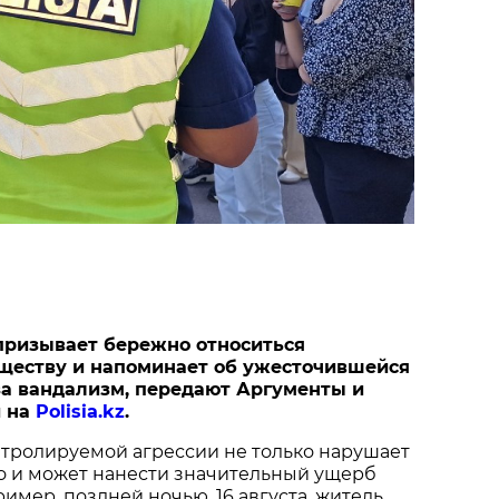
призывает бережно относиться
ществу и напоминает об ужесточившейся
за вандализм, передают Аргументы и
й на
Polisia.kz
.
тролируемой агрессии не только нарушает
но и может нанести значительный ущерб
мер, поздней ночью, 16 августа, житель