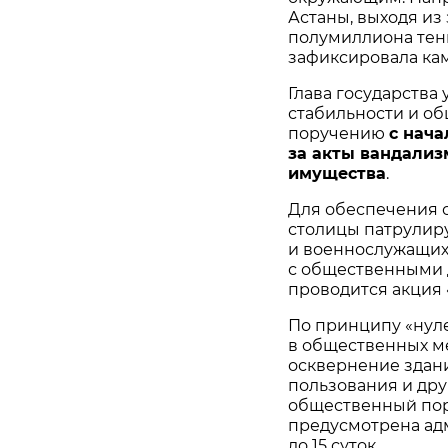
Астаны, выходя из
полумиллиона тен
зафиксировала ка
Глава государства
стабильности и об
поручению
с нача
за акты вандализ
имущества
.
Для обеспечения 
столицы патрулир
и военнослужащих
с общественными 
проводится акция «
По принципу «нул
в общественных ме
осквернение здан
пользования и др
общественный пор
предусмотрена ад
до 15 суток.