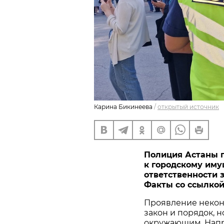
Карина Бикинеева
/
открытый источник
Полиция Астаны 
к городскому иму
ответственности 
Факты со ссылко
Проявление некон
закон и порядок, 
окружающим. Напри