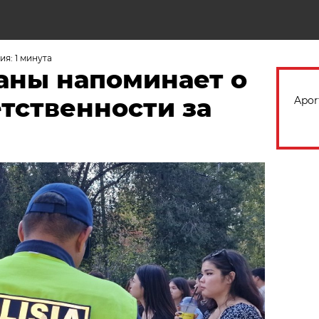
Н
я: 1 минута
аны напоминает о
тственности за
Apor