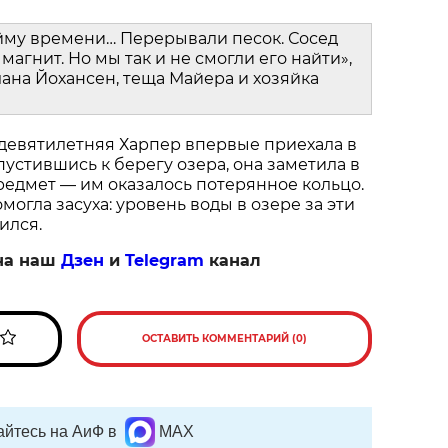
йму времени… Перерывали песок. Сосед
магнит. Но мы так и не смогли его найти»,
ана Йохансен, теща Майера и хозяйка
 девятилетняя Харпер впервые приехала в
пустившись к берегу озера, она заметила в
едмет — им оказалось потерянное кольцо.
огла засуха: уровень воды в озере за эти
ился.
на наш
Дзен
и
Telegram
канал
ОСТАВИТЬ КОММЕНТАРИЙ (0)
йтесь на АиФ в
MAX