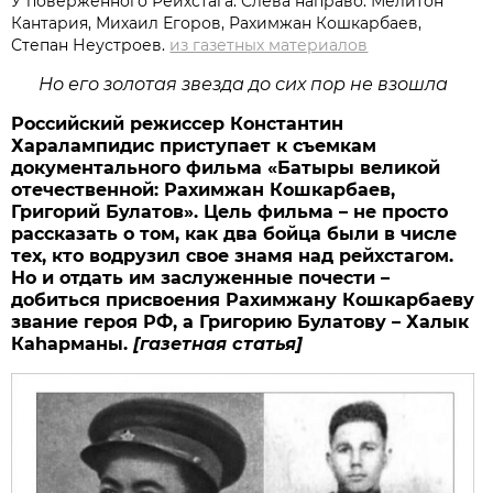
У поверженного Рейхстага. Слева направо: Мелитон
Кантария, Михаил Егоров, Рахимжан Кошкарбаев,
Степан Неустроев.
из газетных материалов
Но его золотая звезда до сих пор не взошла
Российский режиссер Константин
Харалампидис приступает к съемкам
документального фильма «Батыры великой
отечественной: Рахимжан Кошкарбаев,
Григорий Булатов». Цель фильма – не просто
рассказать о том, как два бойца были в числе
тех, кто водрузил свое знамя над рейхстагом.
Но и отдать им заслуженные почести –
добиться присвоения Рахимжану Кошкарбаеву
звание героя РФ, а Григорию Булатову – Халык
Каһарманы.
[газетная статья
]