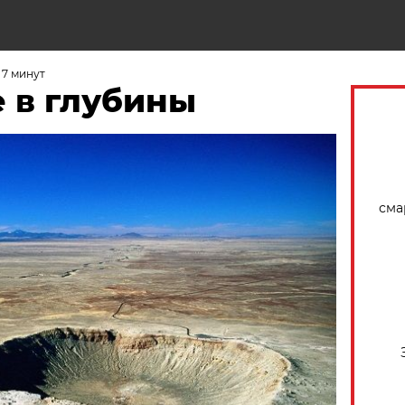
Н
 7 минут
 в глубины
сма