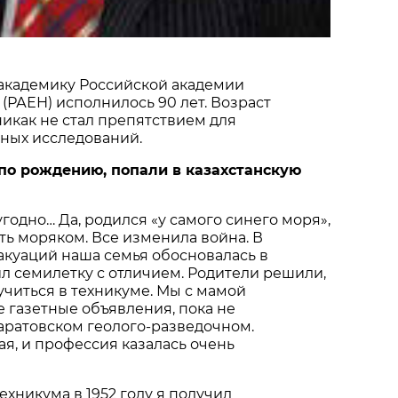
 академику Российской академии
 (РАЕН) исполнилось 90 лет. Возраст
никак не стал препятствием для
ных исследований.
т по рождению, попали в казахстанскую
угодно… Да, родился «у самого синего моря»,
ать моряком. Все изменила война. В
вакуаций наша семья обосновалась в
ил семилетку с отличием. Родители решили,
 учиться в техникуме. Мы с мамой
 газетные объявления, пока не
аратовском геолого-разведочном.
я, и профессия казалась очень
ехникума в 1952 году я получил