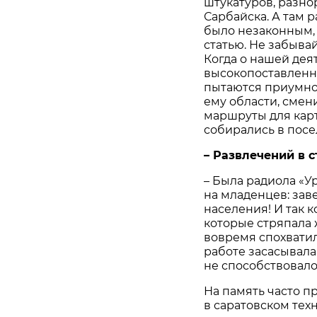
штукатуров, разнор
Сарбайска. А там р
было незаконным, 
статью. Не забывай
Когда о нашей дея
высокопоставленн
пытаются приумно
ему области, смен
маршруты для кар
собирались в посе
– Развлечений в с
– Была радиола «Ура
на младенцев: зав
населения! И так 
которые стряпала 
вовремя спохватилс
работе засасывала 
не способствовало
На память часто 
в саратовском тех