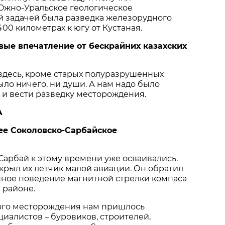
Южно-Уральское геологическое
й задачей была разведка железорудного
00 километрах к югу от Кустаная.
вые впечатление от бескрайних казахских
о здесь, кроме старых полуразрушенных
ыло ничего, ни души. А нам надо было
 и вести разведку месторождения.
А
ее Соколовско-Сарбайское
 Сарбай к этому времени уже осваивались.
крыл их летчик малой авиации. Он обратил
нное поведение магнитной стрелки компаса
 районе.
ого месторождения нам пришлось
иалистов – буровиков, строителей,