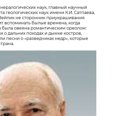
нералогических наук, главный научный
та геологических наук имени К.И. Сатпаева,
Зейлик не сторонник приукрашивания
т вспоминать былые времена, когда
а была овеяна романтическим ореолом:
и о дальних походах и дымке костров,
и песни о «разведчиках недр», которые
страна.