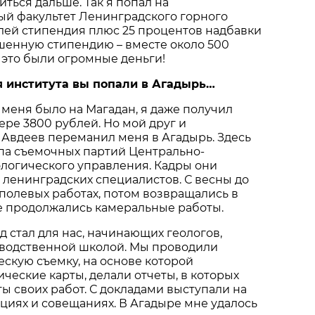
иться дальше. Так я попал на
ый факультет Ленинградского горного
блей стипендия плюс 25 процентов надбавки
шенную стипендию – вместе около 500
у это были огромные деньги!
я института вы попали в Агадырь…
 меня было на Магадан, я даже получил
ре 3800 рублей. Но мой друг и
Авдеев переманил меня в Агадырь. Здесь
па съемочных партий Центрально-
ологического управления. Кадры они
 ленинградских специалистов. С весны до
полевых работах, потом возвращались в
е продолжались камеральные работы.
 стал для нас, начинающих геологов,
водственной школой. Мы проводили
ескую съемку, на основе которой
ические карты, делали отчеты, в которых
ты своих работ. С докладами выступали на
иях и совещаниях. В Агадыре мне удалось