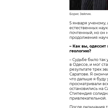
Борис Зейлик.
5 января ученому,
естественных наук
почтенный, но он 
продолжения науч
– Как вы, одесси
геологию?
– Судьбе было так 
в Одессе, и мог ст
результате трех э
Саратове. Я оконч
что дальше я буду
просматривали все
остановились на С
Стипендия солидна
привлекательной.
После окончания т