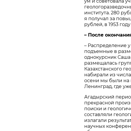
ум и советовала уч
геологоразведочн
института. 280 ру
я получал за повы
рублей, в 1953 год
– После окончани
– Распределение у
подъемные в разме
однокурсник Саша 
размещалась груп
Казахстанского ге
набирали из числа
осени мы были на 
Ленинград, где уж
Агадырский период
прекрасной произ
поиски и геологич
составляли геолог
излагали результа
научных конференц