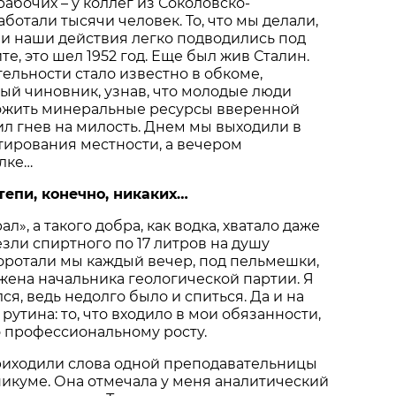
абочих – у коллег из Соколовско-
аботали тысячи человек. То, что мы делали,
и наши действия легко подводились под
те, это шел 1952 год. Еще был жив Сталин.
тельности стало известно в обкоме,
ый чиновник, узнав, что молодые люди
жить минеральные ресурсы вверенной
ил гнев на милость. Днем мы выходили в
тирования местности, а вечером
лке…
тепи, конечно, никаких…
л», а такого добра, как водка, хватало даже
езли спиртного по 17 литров на душу
коротали мы каждый вечер, под пельмешки,
жена начальника геологической партии. Я
я, ведь недолго было и спиться. Да и на
рутина: то, что входило в мои обязанности,
 профессиональному росту.
приходили слова одной преподавательницы
никуме. Она отмечала у меня аналитический