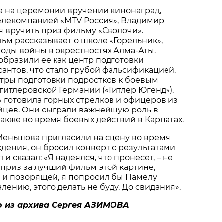
да на церемонии вручении кинонаград,
елекомпанией «MTV Россия», Владимир
 вручить приз фильму «Сволочи».
ьм рассказывает о школе «Горельник»,
оды войны в окрестностях Алма-Аты.
бразили ее как центр подготовки
антов, что стало грубой фальсификацией.
тры подготовки подростков к боевым
гитлеровской Германии («Гитлер Югенд»).
 готовила горных стрелков и офицеров из
йцев. Они сыграли важнейшую роль в
 также во время боевых действий в Карпатах.
Меньшова пригласили на сцену во время
ения, он бросил конверт с результатами
 и сказал: «Я надеялся, что пронесет, – не
 приз за лучший фильм этой картине,
 и позорящей, я попросил бы Памелу
алению, этого делать не буду. До свидания».
о из архива Сергея АЗИМОВА