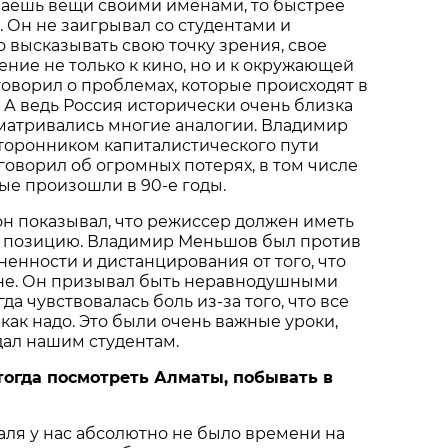
ваешь вещи своими именами, то быстрее
 Он не заигрывал со студентами и
 высказывать свою точку зрения, свое
ние не только к кино, но и к окружающей
говорил о проблемах, которые происходят в
. А ведь Россия исторически очень близка
сматривались многие аналогии. Владимир
торонником капиталистического пути
говорил об огромных потерях, в том числе
рые произошли в 90-е годы.
н показывал, что режиссер должен иметь
 позицию. Владимир Меньшов был против
ненности и дистанцирования от того, что
ане. Он призывал быть неравнодушными
да чувствовалась боль из-за того, что все
 как надо. Это были очень важные уроки,
дал нашим студентам.
 тогда посмотреть Алматы, побывать в
аля у нас абсолютно не было времени на