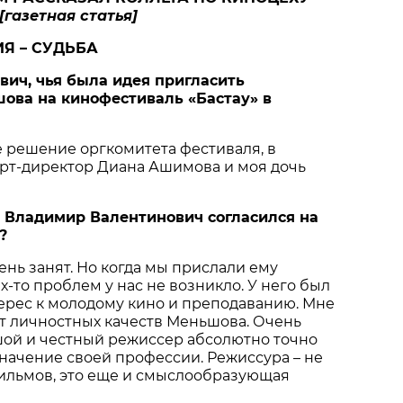
[газетная статья]
Я – СУДЬБА
вич, чья была идея пригласить
ова на кинофестиваль «Бастау» в
е решение оргкомитета фестиваля, в
арт-директор Диана Ашимова и моя дочь
о Владимир Валентинович согласился на
?
ень занят. Но когда мы прислали ему
х-то проблем у нас не возникло. У него был
ерес к молодому кино и преподаванию. Мне
 от личностных качеств Меньшова. Очень
шой и честный режиссер абсолютно точно
начение своей профессии. Режиссура – не
фильмов, это еще и смыслообразующая