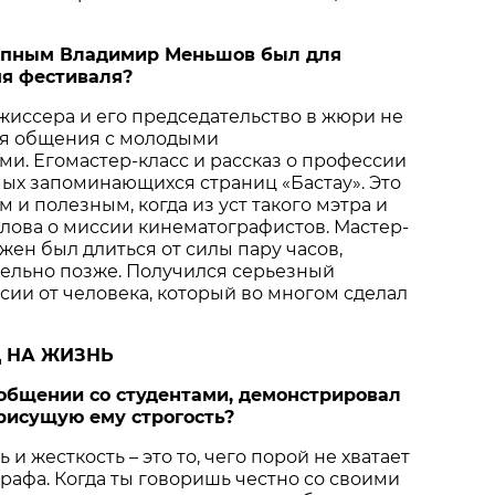
тупным Владимир Меньшов был для
мя фестиваля?
ежиссера и его председательство в жюри не
ля общения с молодыми
и. Егомастер-класс и рассказ о профессии
мых запоминающихся страниц «Бастау». Это
 и полезным, когда из уст такого мэтра и
слова о миссии кинематографистов. Мастер-
жен был длиться от силы пару часов,
тельно позже. Получился серьезный
сии от человека, который во многом сделал
Д НА ЖИЗНЬ
 общении со студентами, демонстрировал
присущую ему строгость?
и жесткость – это то, чего порой не хватает
рафа. Когда ты говоришь честно со своими