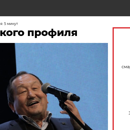
Н
: 5 минут
кого профиля
сма