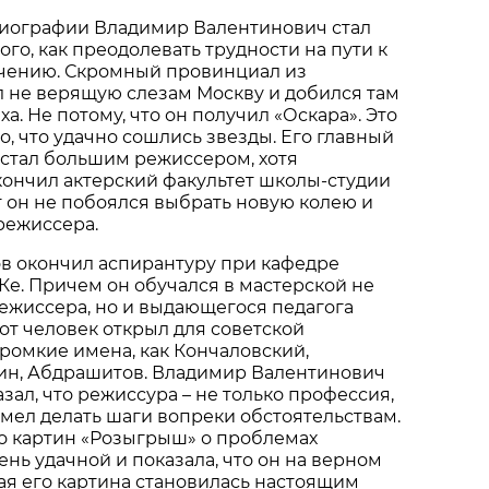
биографии Владимир Валентинович стал
го, как преодолевать трудности на пути к
чению. Скромный провинциал из
 не верящую слезам Москву и добился там
. Не потому, что он получил «Оскара». Это
о, что удачно сошлись звезды. Его главный
н стал большим режиссером, хотя
кончил актерский факультет школы-студии
т он не побоялся выбрать новую колею и
режиссера.
 окончил аспирантуру при кафедре
е. Причем он обучался в мастерской не
ежиссера, но и выдающегося педагога
от человек открыл для советской
ромкие имена, как Кончаловский,
ин, Абдрашитов. Владимир Валентинович
зал, что режиссура – не только профессия,
 умел делать шаги вопреки обстоятельствам.
о картин «Розыгрыш» о проблемах
нь удачной и показала, что он на верном
дая его картина становилась настоящим