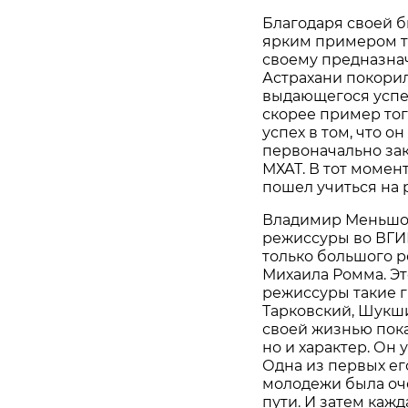
Благодаря своей 
ярким примером то
своему предназна
Астрахани покорил
выдающегося успеха
скорее пример тог
успех в том, что о
первоначально за
МХАТ. В тот момен
пошел учиться на 
Владимир Меньшов
режиссуры во ВГИК
только большого р
Михаила Ромма. Эт
режиссуры такие г
Тарковский, Шукш
своей жизнью пока
но и характер. Он
Одна из первых ег
молодежи была оче
пути. И затем каж