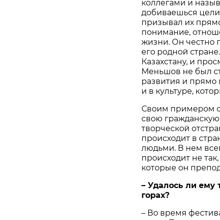
коллегами и назы
добиваешься цели.
призывал их прямо
понимание, отноше
жизни. Он честно 
его родной стране
Казахстану, и про
Меньшов не был с
развития и прямо 
и в культуре, кото
Своим примером о
свою гражданскую
творческой отстра
происходит в стр
людьми. В нем всег
происходит не так,
которые он препо
– Удалось ли ему
горах?
– Во время фестив