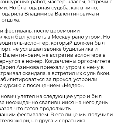
конкурсных работ, мастер-классы, встречи с
и. Но благодарная судьба, как в кино,
годарила Владимира Валентиновича и
 отдыха.
и фестиваль, после церемонии
лжен был улететь в Москву рано утром. Но
о водитель-волонтер, который должен был
опорт, не услышал звонка будильника и
 Валентинович, не встретив волонтера в
ернулся в номер. Когда члены оргкомитета
Дария Азимова приехали утром к нему в
страивал скандала, а встретил их с улыбкой.
абилитироваться за прокол, устроили
скурсию с посещением «Медео».
нович улетел на следующее утро и был
за неожиданно свалившийся на него день
казал, что готов продолжить
нашим фестивалем. В его лице мы получили
теля жюри, но друга и соратника.