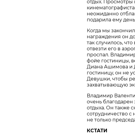
отдых. Просмотры 
кинематографистам
неожиданно отбла
подарила ему день
Когда мы закончил
награждения он до
так случилось, чт
отвезти его в аэр
проспал. Владимир
фойе гостиницы, в
Диана Ашимова и 
гостиницу, он не у
Девушки, чтобы ре
захватывающую эк
Владимир Валенти
очень благодарен 
отдыха. Он также с
сотрудничество с 
не только председа
КСТАТИ