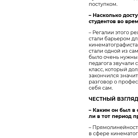
поступком.
– Насколько дос
студентов во вре
– Регалии этого р
стали барьером д
кинематографистам
стали одной из са
было очень нужным
педагога звучали 
класс, который дол
закончился значи
разговор о профес
себя сам.
ЧЕСТНЫЙ ВЗГЛЯ
– Каким он был в
ли в тот период 
– Прямолинейность 
в сфере кинематог