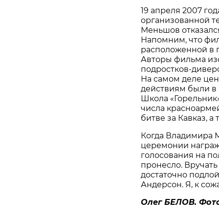
19 апреля 2007 го
организованной т
Меньшов отказался
Напомним, что фил
расположенной в г
Авторы фильма изо
подростков-диверс
На самом деле цен
действиям были в 
Школа «Горельник»
числа красноарме
битве за Кавказ, а
Когда Владимира 
церемонии награжд
голосования на пол
пронесло. Вручать
достаточно подлой
Андерсон. Я, к сож
Олег БЕЛОВ. Фот