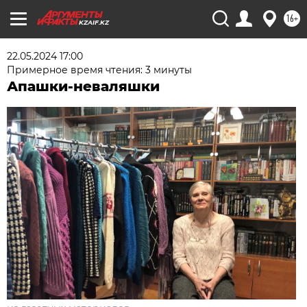
16+
KZAIF.KZ
22.05.2024 17:00
Примерное время чтения: 3 минуты
Апашки-неваляшки