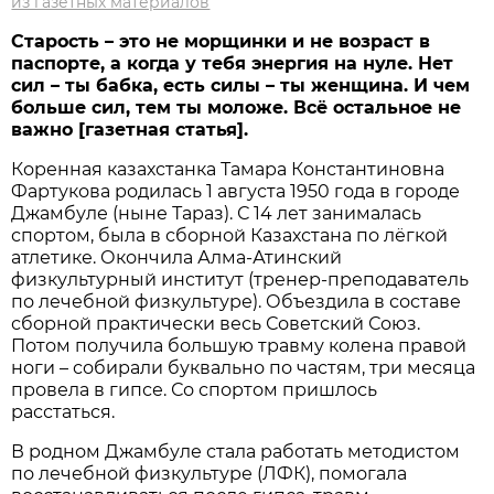
из газетных материалов
Старость – это не морщинки и не возраст в
паспорте, а когда у тебя энергия на нуле. Нет
сил – ты бабка, есть силы – ты женщина. И чем
больше сил, тем ты моложе. Всё остальное не
важно [газетная статья].
Коренная казахстанка Тамара Константиновна
Фартукова родилась 1 августа 1950 года в городе
Джамбуле (ныне Тараз). С 14 лет занималась
спортом, была в сборной Казахстана по лёгкой
атлетике. Окончила Алма-Атинский
физкультурный институт (тренер-преподаватель
по лечебной физкультуре). Объездила в составе
сборной практически весь Советский Союз.
Потом получила большую травму колена правой
ноги – собирали буквально по частям, три месяца
провела в гипсе. Со спортом пришлось
расстаться.
В родном Джамбуле стала работать методистом
по лечебной физкультуре (ЛФК), помогала