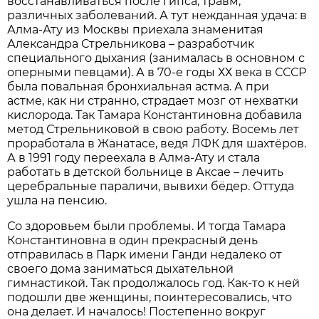
восстанавливаться после гипса, травм,
различных заболеваний. А тут нежданная удача: в
Алма-Ату из Москвы приехала знаменитая
Александра Стрельникова – разработчик
специального дыхания (занималась в основном с
оперными певцами). А в 70-е годы ХХ века в СССР
была повальная бронхиальная астма. А при
астме, как ни странно, страдает мозг от нехватки
кислорода. Так Тамара Константиновна добавила
метод Стрельниковой в свою работу. Восемь лет
проработала в Жанатасе, ведя ЛФК для шахтёров.
А в 1991 году переехала в Алма-Ату и стала
работать в детской больнице в Аксае – лечить
церебральные параличи, вывихи бёдер. Оттуда
ушла на пенсию.
Со здоровьем были проблемы. И тогда Тамара
Константиновна в один прекрасный день
отправилась в Парк имени Ганди недалеко от
своего дома заниматься дыхательной
гимнастикой. Так продолжалось год. Как-то к ней
подошли две женщины, поинтересовались, что
она делает. И началось! Постепенно вокруг