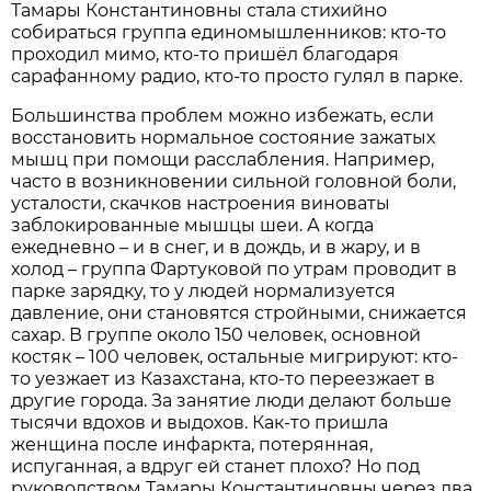
Тамары Константиновны стала стихийно
собираться группа единомышленников: кто-то
проходил мимо, кто-то пришёл благодаря
сарафанному радио, кто-то просто гулял в парке.
Большинства проблем можно избежать, если
восстановить нормальное состояние зажатых
мышц при помощи расслабления. Например,
часто в возникновении сильной головной боли,
усталости, скачков настроения виноваты
заблокированные мышцы шеи. А когда
ежедневно – и в снег, и в дождь, и в жару, и в
холод – группа Фартуковой по утрам проводит в
парке зарядку, то у людей нормализуется
давление, они становятся стройными, снижается
сахар. В группе около 150 человек, основной
костяк – 100 человек, остальные мигрируют: кто-
то уезжает из Казахстана, кто-то переезжает в
другие города. За занятие люди делают больше
тысячи вдохов и выдохов. Как-то пришла
женщина после инфаркта, потерянная,
испуганная, а вдруг ей станет плохо? Но под
руководством Тамары Константиновны через два