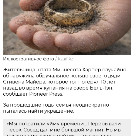
Иллюстративное фото
/
kzaif.kz
Жительница штата Миннесота Харпер случайно
обнаружила обручальное кольцо своего дяди
Стивена Майера, которое тот потерял 10 лет
назад во время купания на озере Бель-Тэн,
сообщает Pioneer Press.
За прошедшие годы семья неоднократно
пыталась найти украшение.
«Мы потратили уйму времени… Перерывали
песок. Сосед дал мне большой магнит. Но мы
так и не смогли его найти», — рассказала