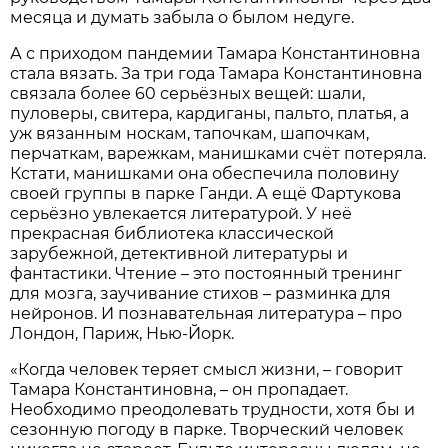
месяца и думать забыла о былом недуге.
А с приходом пандемии Тамара Константиновна
стала вязать. За три года Тамара Константиновна
связала более 60 серьёзных вещей: шали,
пуловеры, свитера, кардиганы, пальто, платья, а
уж вязанным носкам, тапочкам, шапочкам,
перчаткам, варежкам, манишками счёт потеряла.
Кстати, манишками она обеспечила половину
своей группы в парке Ганди. А ещё Фартукова
серьёзно увлекается литературой. У неё
прекрасная библиотека классической
зарубежной, детективной литературы и
фантастики. Чтение – это постоянный тренинг
для мозга, заучивание стихов – разминка для
нейронов. И познавательная литература – про
Лондон, Париж, Нью-Йорк.
«Когда человек теряет смысл жизни, – говорит
Тамара Константиновна, – он пропадает.
Необходимо преодолевать трудности, хотя бы и
сезонную погоду в парке. Творческий человек