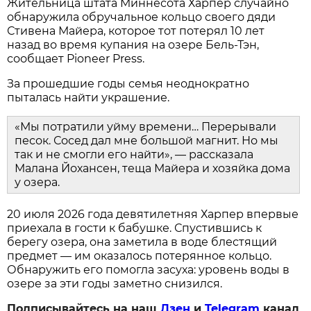
Жительница штата Миннесота Харпер случайно
обнаружила обручальное кольцо своего дяди
Стивена Майера, которое тот потерял 10 лет
назад во время купания на озере Бель-Тэн,
сообщает Pioneer Press.
За прошедшие годы семья неоднократно
пыталась найти украшение.
«Мы потратили уйму времени… Перерывали
песок. Сосед дал мне большой магнит. Но мы
так и не смогли его найти», — рассказала
Малана Йохансен, теща Майера и хозяйка дома
у озера.
20 июля 2026 года девятилетняя Харпер впервые
приехала в гости к бабушке. Спустившись к
берегу озера, она заметила в воде блестящий
предмет — им оказалось потерянное кольцо.
Обнаружить его помогла засуха: уровень воды в
озере за эти годы заметно снизился.
Подписывайтесь на наш
Дзен
и
Telegram
канал