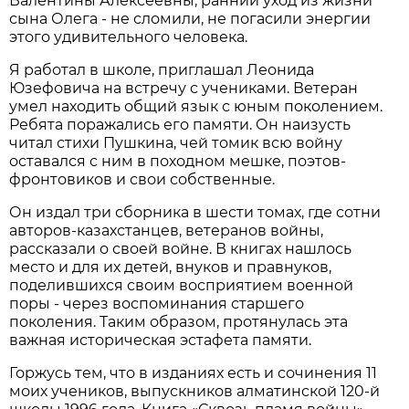
Валентины Алексеевны, ранний уход из жизни
сына Олега - не сломили, не погасили энергии
этого удивительного человека.
Я работал в школе, приглашал Леонида
Юзефовича на встречу с учениками. Ветеран
умел находить общий язык с юным поколением.
Ребята поражались его памяти. Он наизусть
читал стихи Пушкина, чей томик всю войну
оставался с ним в походном мешке, поэтов-
фронтовиков и свои собственные.
Он издал три сборника в шести томах, где сотни
авторов-казахстанцев, ветеранов войны,
рассказали о своей войне. В книгах нашлось
место и для их детей, внуков и правнуков,
поделившихся своим восприятием военной
поры - через воспоминания старшего
поколения. Таким образом, протянулась эта
важная историческая эстафета памяти.
Горжусь тем, что в изданиях есть и сочинения 11
моих учеников, выпускников алматинской 120-й