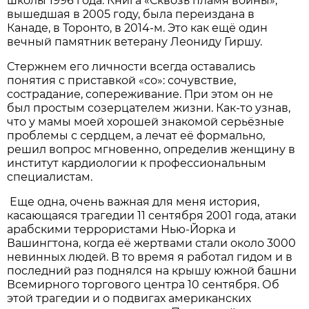
школы 1996 года. Книга «Сквозь пламя войны»,
вышедшая в 2005 году, была переиздана в
Канаде, в Торонто, в 2014-м. Это как ещё один
вечный памятник ветерану Леониду Гиршу.
Стержнем его личности всегда оставались
понятия с приставкой «со»: сочувствие,
сострадание, сопереживание. При этом он не
был простым созерцателем жизни. Как-то узнав,
что у мамы моей хорошей знакомой серьёзные
проблемы с сердцем, а лечат её формально,
решил вопрос мгновенно, определив женщину в
институт кардиологии к профессиональным
специалистам.
Еще одна, очень важная для меня история,
касающаяся трагедии 11 сентября 2001 года, атаки
арабскими террористами Нью-Йорка и
Вашингтона, когда её жертвами стали около 3000
невинных людей. В то время я работал гидом и в
последний раз поднялся на крышу южной башни
Всемирного торгового центра 10 сентября. Об
этой трагедии и о подвигах американских