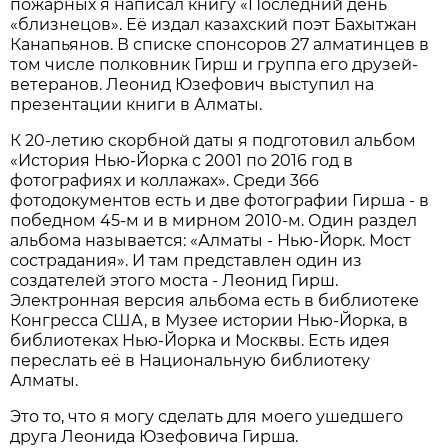
пожарных я написал книгу «Последний день
«близнецов». Её издал казахский поэт Бахытжан
Канапьянов. В списке спонсоров 27 алматинцев в
том числе полковник Гирш и группа его друзей-
ветеранов. Леонид Юзефович выступил на
презентации книги в Алматы.
К 20-летию скорбной даты я подготовил альбом
«История Нью-Йорка с 2001 по 2016 год в
фотографиях и коллажах». Среди 366
фотодокументов есть и две фотографии Гирша - в
победном 45-м и в мирном 2010-м. Один раздел
альбома называется: «Алматы - Нью-Йорк. Мост
сострадания». И там представлен один из
создателей этого моста - Леонид Гирш.
Электронная версия альбома есть в библиотеке
Конгресса США, в Музее истории Нью-Йорка, в
библиотеках Нью-Йорка и Москвы. Есть идея
переслать её в Национальную библиотеку
Алматы.
Это то, что я могу сделать для моего ушедшего
друга Леонида Юзефовича Гирша.