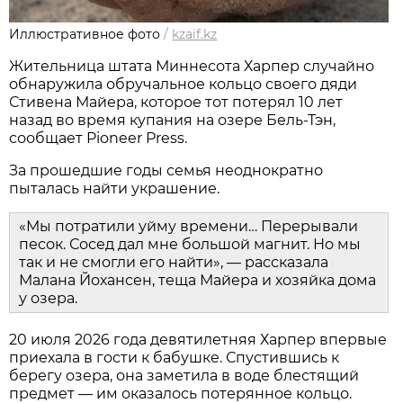
Иллюстративное фото
/
kzaif.kz
Жительница штата Миннесота Харпер случайно
обнаружила обручальное кольцо своего дяди
Стивена Майера, которое тот потерял 10 лет
назад во время купания на озере Бель-Тэн,
сообщает Pioneer Press.
За прошедшие годы семья неоднократно
пыталась найти украшение.
«Мы потратили уйму времени… Перерывали
песок. Сосед дал мне большой магнит. Но мы
так и не смогли его найти», — рассказала
Малана Йохансен, теща Майера и хозяйка дома
у озера.
20 июля 2026 года девятилетняя Харпер впервые
приехала в гости к бабушке. Спустившись к
берегу озера, она заметила в воде блестящий
предмет — им оказалось потерянное кольцо.