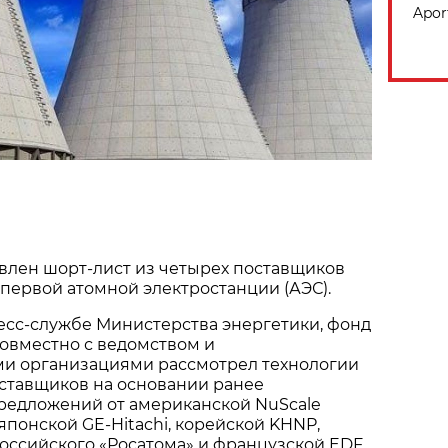
Apor
авлен шорт-лист из четырех поставщиков
 первой атомной электростанции (АЭС).
есс-службе Министерства энергетики, фонд
овместно с ведомством и
и организациями рассмотрел технологии
ставщиков на основании ранее
редложений от американской NuScale
японской GE-Hitachi, корейской KHNP,
оссийского «Росатома» и французской EDF.