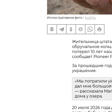
Иллюстративное фото
/
kzaif.kz
Жительница штата
обручальное кольц
потерял 10 лет наз
сообщает Pioneer P
За прошедшие год
украшение.
«Мы потратили у
дал мне большой 
— рассказала Мал
дома у озера.
20 июля 2026 года