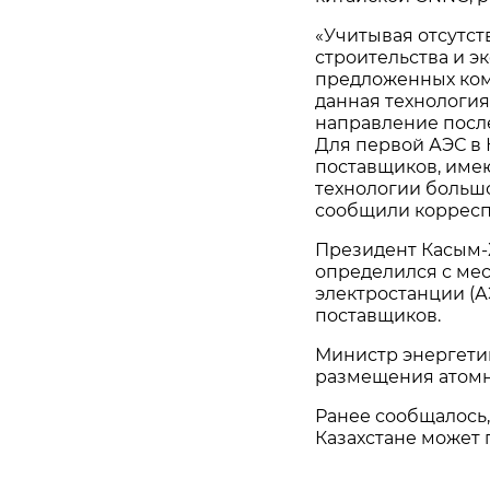
«Учитывая отсутст
строительства и э
предложенных комп
данная технология
направление посл
Для первой АЭС в 
поставщиков, им
технологии большо
сообщили корресп
Президент Касым-Ж
определился с ме
электростанции (А
поставщиков.
Министр энергетик
размещения атомн
Ранее сообщалось,
Казахстане может п