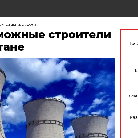
Н
ия: меньше минуты
можные строители
тане
Как
Пл
сма
Каз