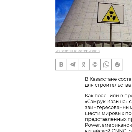
из газетных материалов
В Казахстане сост
для строительства
Как пояснили в пр
«Самрук-Казына» с
заинтересованным
шести мировых по
представленных п
Power, американо-
китайской CNNC, р