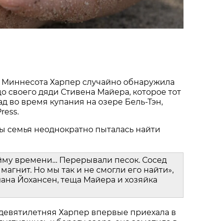
 Миннесота Харпер случайно обнаружила
о своего дяди Стивена Майера, которое тот
ад во время купания на озере Бель-Тэн,
ress.
ы семья неоднократно пыталась найти
йму времени… Перерывали песок. Сосед
магнит. Но мы так и не смогли его найти»,
ана Йохансен, теща Майера и хозяйка
 девятилетняя Харпер впервые приехала в