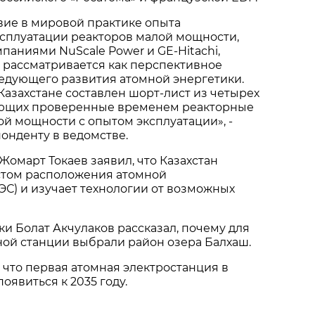
вие в мировой практике опыта
ксплуатации реакторов малой мощности,
аниями NuScale Power и GE-Hitachi,
 рассматривается как перспективное
едующего развития атомной энергетики.
Казахстане составлен шорт-лист из четырех
еющих проверенные временем реакторные
й мощности с опытом эксплуатации», -
онденту в ведомстве.
омарт Токаев заявил, что Казахстан
стом расположения атомной
ЭС) и изучает технологии от возможных
и Болат Акчулаков рассказал, почему для
ой станции выбрали район озера Балхаш.
 что первая атомная электростанция в
оявиться к 2035 году.