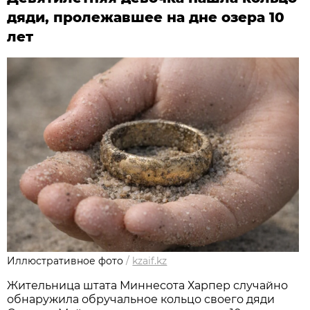
дяди, пролежавшее на дне озера 10
лет
Иллюстративное фото
/
kzaif.kz
Жительница штата Миннесота Харпер случайно
обнаружила обручальное кольцо своего дяди