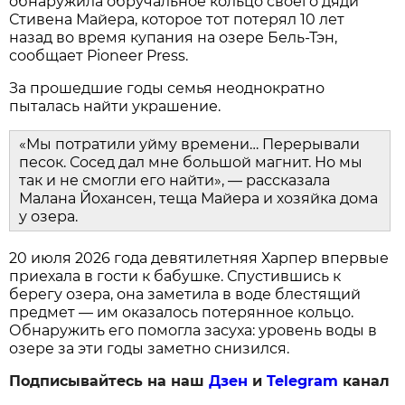
обнаружила обручальное кольцо своего дяди
Стивена Майера, которое тот потерял 10 лет
назад во время купания на озере Бель-Тэн,
сообщает Pioneer Press.
За прошедшие годы семья неоднократно
пыталась найти украшение.
«Мы потратили уйму времени… Перерывали
песок. Сосед дал мне большой магнит. Но мы
так и не смогли его найти», — рассказала
Малана Йохансен, теща Майера и хозяйка дома
у озера.
20 июля 2026 года девятилетняя Харпер впервые
приехала в гости к бабушке. Спустившись к
берегу озера, она заметила в воде блестящий
предмет — им оказалось потерянное кольцо.
Обнаружить его помогла засуха: уровень воды в
озере за эти годы заметно снизился.
Подписывайтесь на наш
Дзен
и
Telegram
канал