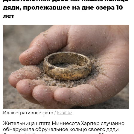
дяди, пролежавшее на дне озера 10
лет
Иллюстративное фото
/
kzaif.kz
Жительница штата Миннесота Харпер случайно
обнаружила обручальное кольцо своего дяди