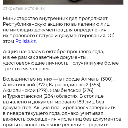
открытый источник
Министерство внутренних дел продолжает
Республиканскую акцию по выявлению лиц
не имеющих документов для определения
их правового статуса и документирования. Об
этом
Polisia.kz
.
Акция началась в октябре прошлого года,
и в ее рамках заветные документы,
удостоверяющие личность получили уже более
трех тысяч человек.
Большинство из них — в городе Алматы (300),
Алматинской (372), Карагандинской (353),
Акмолинской (279), Жамбылской (276)
и Туркестанской (284) областях. В столице
выявлено и документировано 189 лиц без
документов. Акцию планировалось завершить
в январе текущего года, однако, учитывая
важность сокращения числа лиц без документов,
принято коллегиальное решение продлить