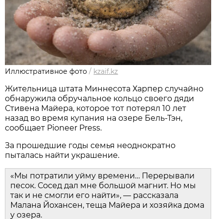
Иллюстративное фото
/
kzaif.kz
Жительница штата Миннесота Харпер случайно
обнаружила обручальное кольцо своего дяди
Стивена Майера, которое тот потерял 10 лет
назад во время купания на озере Бель-Тэн,
сообщает Pioneer Press.
За прошедшие годы семья неоднократно
пыталась найти украшение.
«Мы потратили уйму времени… Перерывали
песок. Сосед дал мне большой магнит. Но мы
так и не смогли его найти», — рассказала
Малана Йохансен, теща Майера и хозяйка дома
у озера.