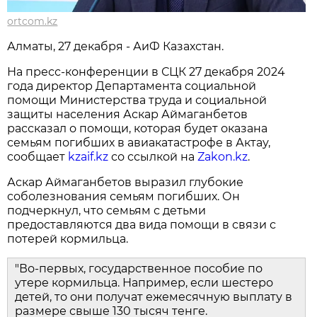
ortcom.kz
Алматы, 27 декабря - АиФ Казахстан.
На пресс-конференции в СЦК 27 декабря 2024
года директор Департамента социальной
помощи Министерства труда и социальной
защиты населения Аскар Аймаганбетов
рассказал о помощи, которая будет оказана
семьям погибших в авиакатастрофе в Актау,
сообщает
kzaif.kz
со ссылкой на
Zakon.kz
.
Аскар Аймаганбетов выразил глубокие
соболезнования семьям погибших. Он
подчеркнул, что семьям с детьми
предоставляются два вида помощи в связи с
потерей кормильца.
"Во-первых, государственное пособие по
утере кормильца. Например, если шестеро
детей, то они получат ежемесячную выплату в
размере свыше 130 тысяч тенге.