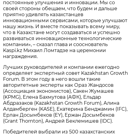
постоянные улучшения и инновации. Мы со
своей стороны обещаем, что будем и дальше
приятно удивлять казахстанцев
инновационными сервисами, которые улучшают
нашу жизнь. И вместе показывать всему миру,
что в Казахстане могут создаваться и успешно
развиваться инновационные технологические
компании», – сказал глава и сооснователь
Kaspi.kz Михаил Ломтадзе на церемонии
награждения.
Лучших руководителей и компании ежегодно
определяет экспертный совет Kazakhstan Growth
Forum. В этом году в него вошли такие
авторитетные эксперты как Ораз Жандосов
(Ассоциация экономистов), Сакен Жумашев
(KPMG), Елена Бахмутова (АФК), Ельдар
Абдразаков (Kazakhstan Growth Forum), Алина
Алдамберген (KASE), Екатерина Бенджамин (IFC),
Ерлан Досымбеков (EY), Ержан Досымбеков
(Grant Thornton), Андрей Беклемишев (IDC).
Победителей выбрали из 500 казахстанских