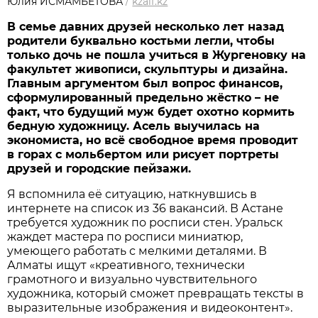
Юлия ИСМАМБЕТОВА
/
kzaif.kz
В семье давних друзей несколько лет назад
родители буквально костьми легли, чтобы
только дочь не пошла учиться в Жургеновку на
факультет живописи, скульптуры и дизайна.
Главным аргументом был вопрос финансов,
сформулированный предельно жёстко – не
факт, что будущий муж будет охотно кормить
бедную художницу. Асель выучилась на
экономиста, но всё свободное время проводит
в горах с мольбертом или рисует портреты
друзей и городские пейзажи.
Я вспомнила её ситуацию, наткнувшись в
интернете на список из 36 вакансий. В Астане
требуется художник по росписи стен. Уральск
жаждет мастера по росписи миниатюр,
умеющего работать с мелкими деталями. В
Алматы ищут «креативного, технически
грамотного и визуально чувствительного
художника, который сможет превращать тексты в
выразительные изображения и видеоконтент».