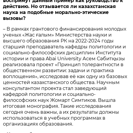
воспримут данный пример как руководство к
действию. Но отзывается ли казахстанская
наука на подобные морально-этические
вызовы?
– В рамках грантового финансирования молодых
ученых «Жас ғалым» Министерства науки и
высшего образования РК на 2022-2024 годы
старший преподаватель кафедры политологии и
социально-философских дисциплин Института
истории и права Abai University Асем Сәбитқызы
реализовала проект «Принцип толерантности в
общественном развитии: задачи и практика
воплощения», исследовав её как одну из базовых
ценностей казахстанского общества. Научным
консультантом проекта стал заведующий
кафедрой политологии и социально-
философских наук Жомарт Симтиков. Вышла
итоговая монография. Такие исследования
сегодня очень важны, а их результаты должны
использоваться в учебных программах в
организациях образования.