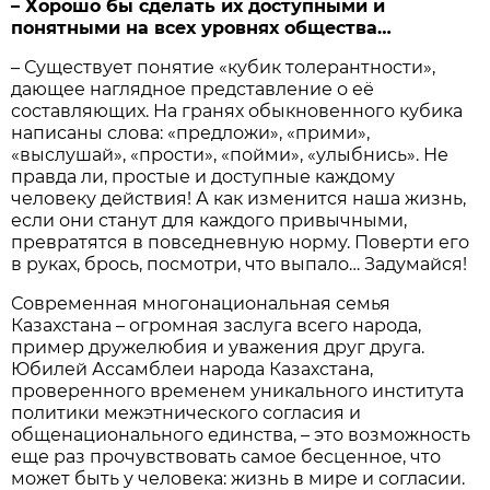
– Хорошо бы сделать их доступными и
понятными на всех уровнях общества…
– Существует понятие «кубик толерантности»,
дающее наглядное представление о её
составляющих. На гранях обыкновенного кубика
написаны слова: «предложи», «прими»,
«выслушай», «прости», «пойми», «улыбнись». Не
правда ли, простые и доступные каждому
человеку действия! А как изменится наша жизнь,
если они станут для каждого привычными,
превратятся в повседневную норму. Поверти его
в руках, брось, посмотри, что выпало… Задумайся!
Современная многонациональная семья
Казахстана – огромная заслуга всего народа,
пример дружелюбия и уважения друг друга.
Юбилей Ассамблеи народа Казахстана,
проверенного временем уникального института
политики межэтнического согласия и
общенационального единства, – это возможность
еще раз прочувствовать самое бесценное, что
может быть у человека: жизнь в мире и согласии.