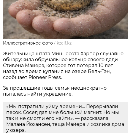
Иллюстративное фото
/
kzaif.kz
Жительница штата Миннесота Харпер случайно
обнаружила обручальное кольцо своего дяди
Стивена Майера, которое тот потерял 10 лет
назад во время купания на озере Бель-Тэн,
сообщает Pioneer Press.
За прошедшие годы семья неоднократно
пыталась найти украшение.
«Мы потратили уйму времени… Перерывали
песок. Сосед дал мне большой магнит. Но мы
так и не смогли его найти», — рассказала
Малана Йохансен, теща Майера и хозяйка дома
у озера.